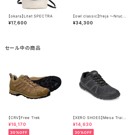
【okara】Litet SPECTRA
【owl classic】freja 〜Nruc E
dition〜
¥17,600
¥34,300
セール中の商品
【CRV】Free Trek
【XERO SHOES】Mesa Trail
WP (ブラック)
¥16,170
¥14,630
30%OFF
30%OFF