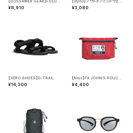
【GOSSAMER GEAR】FOLDIN
【injinji】アウトドアミッドウェイ
G UMBRELLA3.0
トミニクルーウール
¥8,910
¥3,080
【XERO SHOES】D-TRAIL
【Nruc】FA JOHN'S POUCH
＜M＞
¥14,300
¥4,400