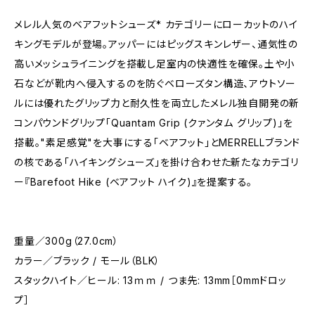
メレル人気のベアフットシューズ* カテゴリーにローカットのハイ
キングモデルが登場。アッパーにはピッグスキンレザー、通気性の
高いメッシュライニングを搭載し足室内の快適性を確保。土や小
石などが靴内へ侵入するのを防ぐベローズタン構造、アウトソー
ルには優れたグリップ力と耐久性を両立したメレル独自開発の新
コンパウンドグリップ「Quantam Grip (クァンタム グリップ)」を
搭載。"素足感覚"を大事にする「ベアフット」とMERRELLブランド
の核である「ハイキングシューズ」を掛け合わせた新たなカテゴリ
ー『Barefoot Hike (ベアフット ハイク)』を提案する。
重量／300g（27.0cm）
カラー／ブラック / モール（BLK）
スタックハイト／ヒール: 13ｍｍ / つま先: 13mm［0mmドロッ
プ］