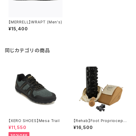
【MERRELL】WRAPT (Men's)
¥15,400
同じカテゴリの商品
【XERO SHOES】Mesa Trail
【Rehab】Foot Propriocepti
on Kit
¥11,550
¥16,500
30%OFF