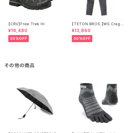
【CRV】Free Trek Hi
【TETON BROS.】WS Crag P
ant
¥18,480
¥13,860
30%OFF
30%OFF
その他の商品