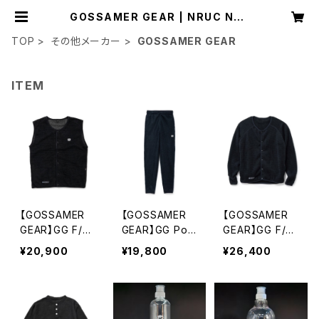
GOSSAMER GEAR | NRUC NES
T
TOP
その他メーカー
GOSSAMER GEAR
ITEM
【GOSSAMER
【GOSSAMER
【GOSSAMER
GEAR】GG F/B
GEAR】GG Pola
GEAR】GG F/B
Polartec® Alp
rtec® Alpha®
Polartec® Alp
¥20,900
¥19,800
¥26,400
ha® Direct Ve
Direct 85 Pant
ha® Direct Pul
st
s
lover