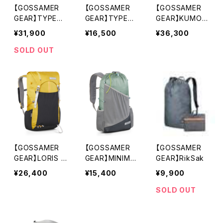
【GOSSAMER
【GOSSAMER
【GOSSAMER
GEAR】TYPEⅡ
GEAR】TYPEⅡ
GEAR】KUMO 3
Vetta
Piku
6 R
¥31,900
¥16,500
¥36,300
SOLD OUT
【GOSSAMER
【GOSSAMER
【GOSSAMER
GEAR】LORIS 2
GEAR】MINIMA
GEAR】RikSak
5
LIST 19
¥26,400
¥15,400
¥9,900
SOLD OUT