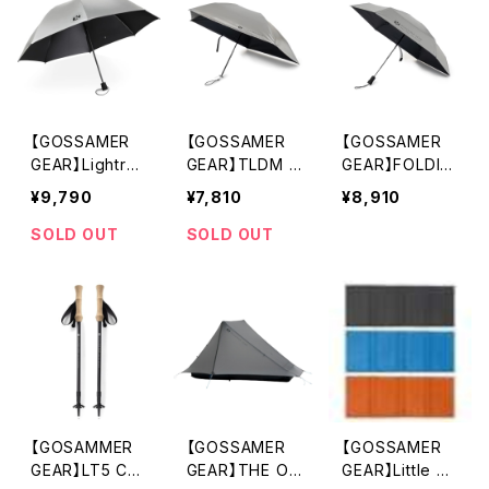
【GOSSAMER
【GOSSAMER
【GOSSAMER
GEAR】Lightrek
GEAR】TLDM F
GEAR】FOLDIN
Hiking Umbrell
OLDING UMBR
G UMBRELLA3.
¥9,790
¥7,810
¥8,910
a
ELLA DUAL 2.0
0
SOLD OUT
SOLD OUT
【GOSAMMER
【GOSSAMER
【GOSSAMER
GEAR】LT5 Car
GEAR】THE ON
GEAR】Little Sit