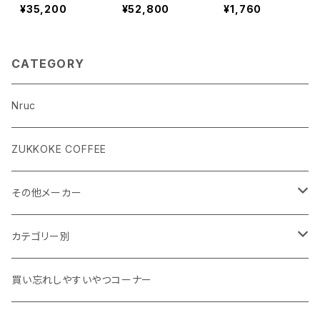
bon Trekking
E
Pads
¥35,200
¥52,800
¥1,760
Poles (ペア)
CATEGORY
Nruc
ZUKKOKE COFFEE
その他メーカー
ACLIMA
カテゴリー別
atelierBluebottle
Unisex ウェア
買い忘れしやすいやつコーナー