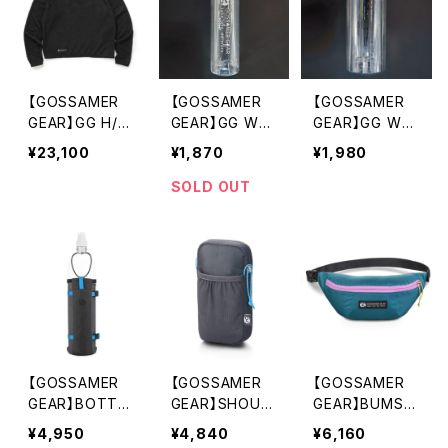
【GOSSAMER
【GOSSAMER
【GOSSAMER
GEAR】GG H/B
GEAR】GG Wat
GEAR】GG Wat
Polartec® Alp
er Bottle 600
er Bottle 1000
¥23,100
¥1,870
¥1,980
ha® Direct Pul
lover
SOLD OUT
【GOSSAMER
【GOSSAMER
【GOSSAMER
GEAR】BOTTL
GEAR】SHOUL
GEAR】BUMST
E ROCKET
DER STRAP P
ER
¥4,950
¥4,840
¥6,160
OCKET LARGE