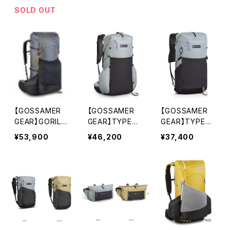
SOLD OUT
【GOSSAMER
【GOSSAMER
【GOSSAMER
GEAR】GORILL
GEAR】TYPEⅡ
GEAR】TYPEⅡ
A 50 R（GREY）
Skala 38
Grit 28
¥53,900
¥46,200
¥37,400