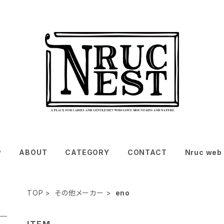
P
ABOUT
CATEGORY
CONTACT
Nruc web 
TOP
その他メーカー
eno
ITEM