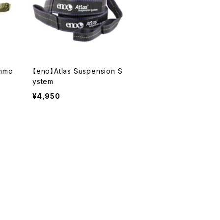
ammo
【eno】Atlas Suspension S
ystem
¥4,950