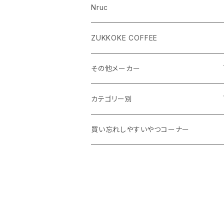
Nruc
ZUKKOKE COFFEE
その他メーカー
ACLIMA
カテゴリー別
atelierBluebottle
Unisex ウェア
買い忘れしやすいやつコーナー
AXESQUIN
Women's ウェア
BIG AGNES
キャップ、グローブ
BLUE ICE
シューズ、サンダル、ソックス