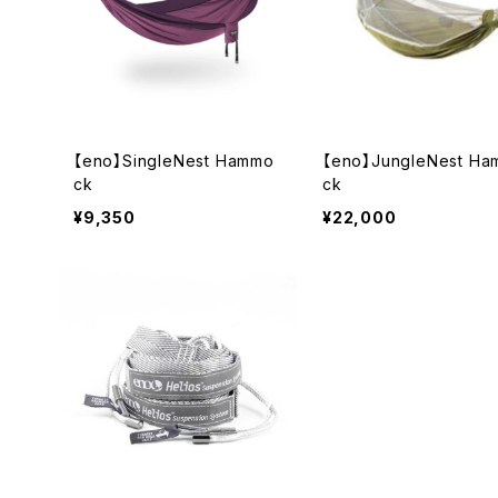
【eno】SingleNest Hammo
【eno】JungleNest H
ck
ck
¥9,350
¥22,000