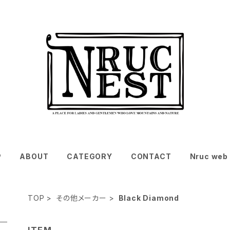
P
ABOUT
CATEGORY
CONTACT
Nruc web 
TOP
その他メーカー
Black Diamond
ITEM