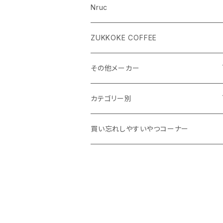
Nruc
ZUKKOKE COFFEE
その他メーカー
ACLIMA
カテゴリー別
atelierBluebottle
Unisex ウェア
買い忘れしやすいやつコーナー
AXESQUIN
Women's ウェア
BIG AGNES
キャップ、グローブ
BLUE ICE
シューズ、サンダル、ソックス