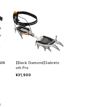
TAN
【Black Diamond】Sabreto
oth Pro
¥31,900
約