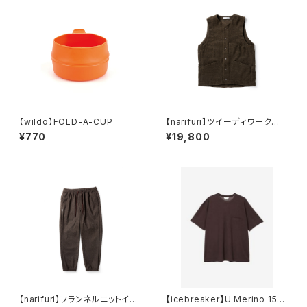
【wildo】FOLD-A-CUP
【narifuri】ツイーディワークベ
スト
¥770
¥19,800
【narifuri】フランネルニットイー
【icebreaker】U Merino 150