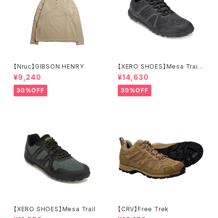
【Nruc】GIBSON HENRY
【XERO SHOES】Mesa Trail
WP (ブラック)
¥9,240
¥14,630
30%OFF
30%OFF
【XERO SHOES】Mesa Trail
【CRV】Free Trek