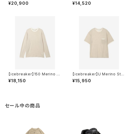
ジージョガーズ
SS Pocket Tee
¥20,900
¥14,520
【icebreaker】150 Merino St
【icebreaker】U Merino Stri
ripe LS Tee
pe 150 SS Tee
¥18,150
¥15,950
セール中の商品