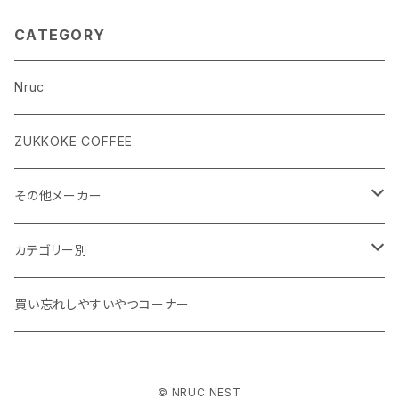
CATEGORY
Nruc
ZUKKOKE COFFEE
その他メーカー
ACLIMA
カテゴリー別
atelierBluebottle
Unisex ウェア
買い忘れしやすいやつコーナー
AXESQUIN
Women's ウェア
© NRUC NEST