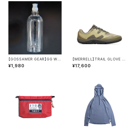
【GOSSAMER GEAR】GG Wat
【MERRELL】TRAIL GLOVE 8
er Bottle 1000
(men's)
¥1,980
¥17,600