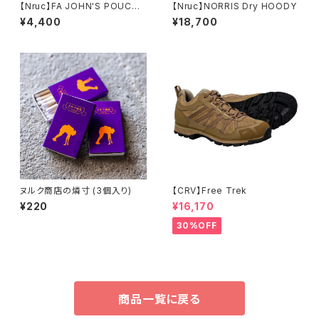
【Nruc】FA JOHN'S POUCH
【Nruc】NORRIS Dry HOODY
＜M＞
¥4,400
¥18,700
ヌルク商店の燐寸 (3個入り)
【CRV】Free Trek
¥220
¥16,170
30%OFF
商品一覧に戻る