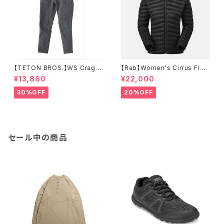
【TETON BROS.】WS Crag P
【Rab】Women's Cirrus Flex
ant
Hoody
¥13,860
¥22,000
30%OFF
20%OFF
セール中の商品