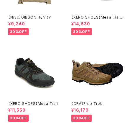
【Nruc】GIBSON HENRY
【XERO SHOES】Mesa Trail
WP (ブラック)
¥9,240
¥14,630
30%OFF
30%OFF
【XERO SHOES】Mesa Trail
【CRV】Free Trek
¥11,550
¥16,170
30%OFF
30%OFF