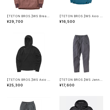
【TETON BROS.】WS Breath
【TETON BROS.】WS Axio Li
Runner
te L/S
¥29,700
¥16,500
【TETON BROS.】WS Axio 3
【TETON BROS.】WS Jenny
D Hoody
Pants
¥25,300
¥17,600