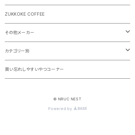
ZUKKOKE COFFEE
その他メーカー
ACLIMA
カテゴリー別
atelierBluebottle
Unisex ウェア
買い忘れしやすいやつコーナー
AXESQUIN
Women's ウェア
© NRUC NEST
BIG AGNES
キャップ、グローブ
Powered by
BLUE ICE
シューズ、サンダル、ソックス