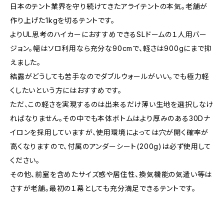
日本のテント業界を守り続けてきたアライテントの本気。老舗が
作り上げた1kgを切るテントです。
よりUL思考のハイカーにおすすめできるSLドームの１人用バー
ジョン。幅はソロ利用なら充分な90cmで、軽さは900gにまで抑
えました。
結露がどうしても苦手なのでダブルウォールがいい。でも極力軽
くしたいという方にはおすすめです。
ただ、この軽さを実現するのは出来るだけ薄い生地を選択しなけ
ればなりません。その中でも本体ボトムはより厚みのある30Dナ
イロンを採用していますが、使用環境によっては穴が開く確率が
高くなりますので、付属のアンダーシート(200g)は必ず使用して
ください。
その他、前室を含めたサイズ感や居住性、換気機能の気遣い等は
さすが老舗。最初の１幕としても充分満足できるテントです。