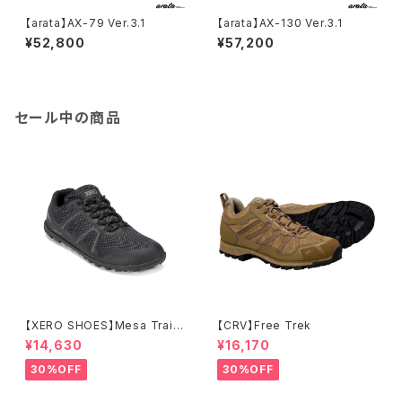
【arata】AX-79 Ver.3.1
【arata】AX-130 Ver.3.1
¥52,800
¥57,200
セール中の商品
【XERO SHOES】Mesa Trail
【CRV】Free Trek
WP (ブラック)
¥14,630
¥16,170
30%OFF
30%OFF