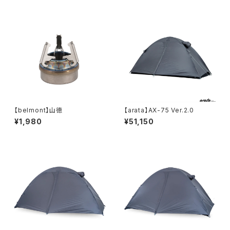
【belmont】山徳
【arata】AX-75 Ver.2.0
¥1,980
¥51,150