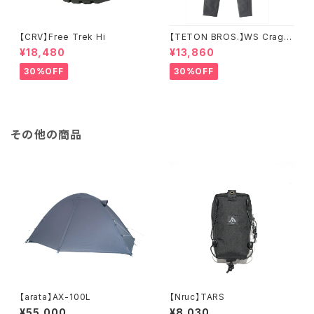
【CRV】Free Trek Hi
【TETON BROS.】WS Crag P
ant
¥18,480
¥13,860
30%OFF
30%OFF
その他の商品
【arata】AX-100L
【Nruc】TARS
¥55,000
¥8,030