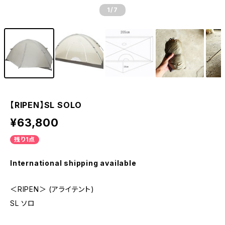
1
/7
【RIPEN】SL SOLO
¥63,800
残り1点
International shipping available
＜RIPEN＞ (アライテント)
SL ソロ