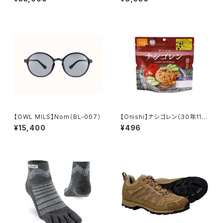
【OWL MILS】Norn（BL-007）
【Onishi】ナシゴレン（30年11
月）
¥15,400
¥496