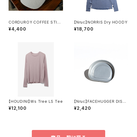
CORDUROY COFFEE STIT
【Nruc】NORRIS Dry HOODY
CHING CAP
¥4,400
¥18,700
【HOUDINI】Ws Tree LS Tee
【Nruc】FACEHUGGER DISH /
Silver
¥12,100
¥2,420