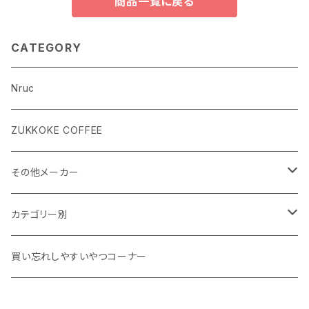
商品一覧に戻る
CATEGORY
Nruc
ZUKKOKE COFFEE
その他メーカー
ACLIMA
カテゴリー別
atelierBluebottle
Unisex ウェア
買い忘れしやすいやつコーナー
AXESQUIN
Women's ウェア