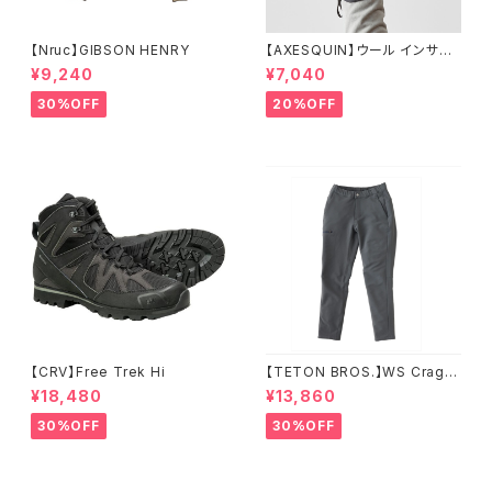
【Nruc】GIBSON HENRY
【AXESQUIN】ウール インサレ
ーション トリガー ミトン
¥9,240
¥7,040
30%OFF
20%OFF
【CRV】Free Trek Hi
【TETON BROS.】WS Crag P
ant
¥18,480
¥13,860
30%OFF
30%OFF