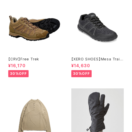
【CRV】Free Trek
【XERO SHOES】Mesa Trail
WP (ブラック)
¥16,170
¥14,630
30%OFF
30%OFF