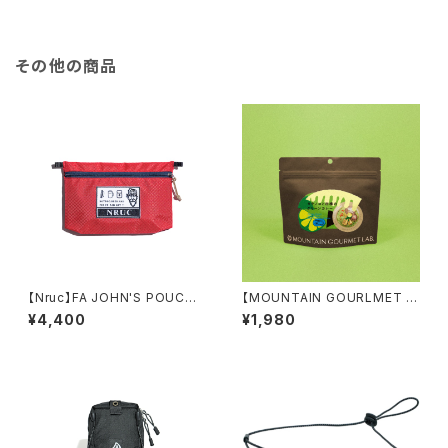
その他の商品
【Nruc】FA JOHN'S POUCH
【MOUNTAIN GOURLMET L
＜M＞
AB.】タケノコと柑橘のグリーン
¥4,400
¥1,980
カレー （28年7月）