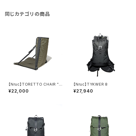
同じカテゴリの商品
【Nruc】TORETTO CHAIR "S
【Nruc】TYKWER 8
ub"
¥22,000
¥27,940