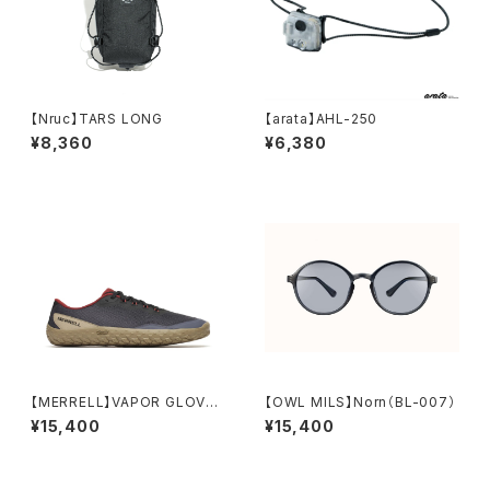
【Nruc】TARS LONG
【arata】AHL-250
¥8,360
¥6,380
【MERRELL】VAPOR GLOVE
【OWL MILS】Norn（BL-007）
7 (men's)
¥15,400
¥15,400