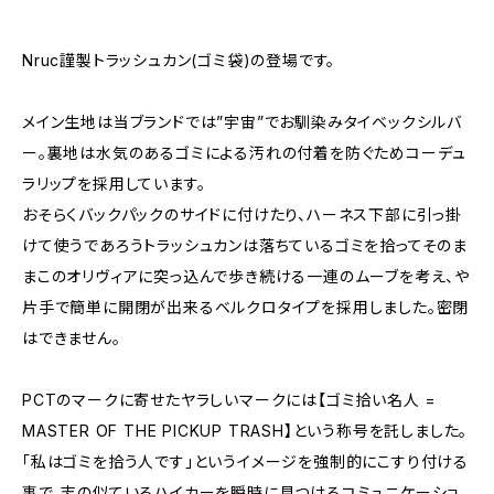
Nruc謹製トラッシュカン(ゴミ袋)の登場です。
メイン生地は当ブランドでは”宇宙”でお馴染みタイベックシルバ
ー。裏地は水気のあるゴミによる汚れの付着を防ぐためコーデュ
ラリップを採用しています。
おそらくバックパックのサイドに付けたり、ハーネス下部に引っ掛
けて使うであろうトラッシュカンは落ちているゴミを拾ってそのま
まこのオリヴィアに突っ込んで歩き続ける一連のムーブを考え、や
片手で簡単に開閉が出来るベルクロタイプを採用しました。密閉
はできません。
PCTのマークに寄せたヤラしいマークには【ゴミ拾い名人 =
MASTER OF THE PICKUP TRASH】という称号を託しました。
「私はゴミを拾う人です」というイメージを強制的にこすり付ける
事で、志の似ているハイカーを瞬時に見つけるコミュニケーショ