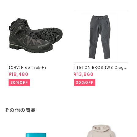
【CRV】Free Trek Hi
【TETON BROS.】WS Crag P
ant
¥18,480
¥13,860
30%OFF
30%OFF
その他の商品