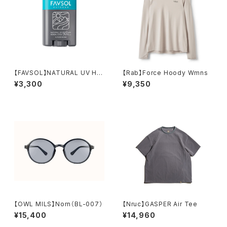
【FAVSOL】NATURAL UV HE
【Rab】Force Hoody Wmns
RBAL STICK
¥3,300
¥9,350
【OWL MILS】Norn（BL-007）
【Nruc】GASPER Air Tee
¥15,400
¥14,960