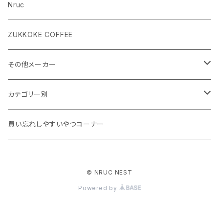
Nruc
ZUKKOKE COFFEE
その他メーカー
ACLIMA
カテゴリー別
atelierBluebottle
Unisex ウェア
買い忘れしやすいやつコーナー
AXESQUIN
Women's ウェア
© NRUC NEST
BIG AGNES
キャップ、グローブ
Powered by
BLUE ICE
シューズ、サンダル、ソックス