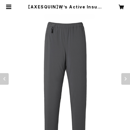
【AXESQUIN】W’s Active Insula
tion Pant | NRUC NEST