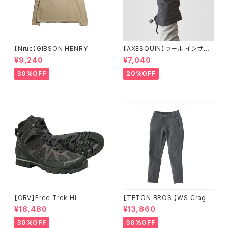
【Nruc】GIBSON HENRY
【AXESQUIN】ウール インサレ
ーション トリガー ミトン
¥9,240
¥7,040
30%OFF
20%OFF
【CRV】Free Trek Hi
【TETON BROS.】WS Crag P
ant
¥18,480
¥13,860
30%OFF
30%OFF