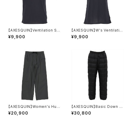
【AXESQUIN】Ventilation Sh
【AXESQUIN】W's Ventilatio
ort Sleeve Tee / ディープウ
n Short Sleeve Tee
¥9,900
¥9,900
ェル
【AXESQUIN】Women's Hutt
【AXESQUIN】Basic Down P
e Wide Pant
ants / ブラック
¥20,900
¥30,800