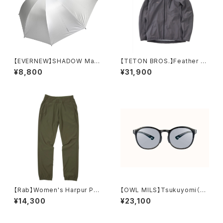
【EVERNEW】SHADOW Mast
【TETON BROS.】Feather Ra
er 70
in Jacket
¥8,800
¥31,900
【Rab】Women's Harpur Pan
【OWL MILS】Tsukuyomi（R
ts
D-003）
¥14,300
¥23,100