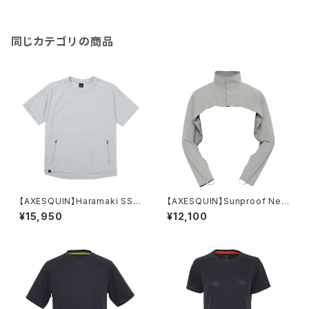
同じカテゴリの商品
【AXESQUIN】Haramaki SS T
【AXESQUIN】Sunproof Nec
ee
k & Arm Shade
¥15,950
¥12,100