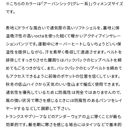
※こちらのカラーは「アーバンシック(グレー系)」ウィメンズサイズ
です。
表地にドライな風合いで通気度の高いソフトシェルを、裏地に保
温吸汗性の高いoctaを使った軽くて暖かいアクティブインサレー
ションパンツです。運動中にオーバーヒートしないちょうどいい保
温性を提供しながら、汗を素早く吸収して透過させます。ベルトを
排除してすっきりさせた腰周りはバックパックのヒップベルトを締
めてもごろつきがなく、また、バックパックのヒップベルトを締めて
もアクセスできるように前後のポケットの位置を低くしています。
秋冬の低山ハイクから天気のいい雪山まで幅広く使用できます。
通気性を優先しているために防風性は完全ではありませんので、
風の強い状況で寒さを感じるときには防風性のあるパンツをレイ
ヤードするなどして調節して下さい。
トランクスやブリーフなどのアンダーウェアの上に穿くことが最も
効果的です。厳冬期に寒さを感じる場合にはタイツなどで基本的