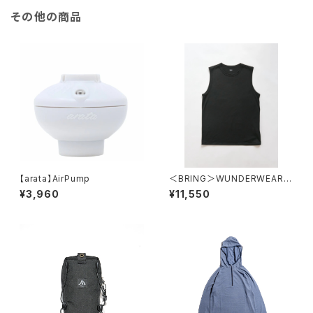
その他の商品
【arata】AirPump
＜BRING＞WUNDERWEAR S
leeveless
¥3,960
¥11,550