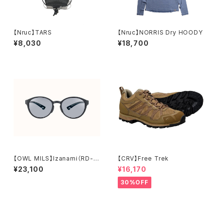
【Nruc】TARS
【Nruc】NORRIS Dry HOODY
¥8,030
¥18,700
【OWL MILS】Izanami（RD-0
【CRV】Free Trek
02）
¥23,100
¥16,170
30%OFF