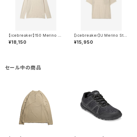
【icebreaker】150 Merino St
【icebreaker】U Merino Stri
ripe LS Tee
pe 150 SS Tee
¥18,150
¥15,950
セール中の商品