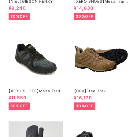
【Nruc】GIBSON HENRY
【XERO SHOES】Mesa Trail
WP (ブラック)
¥9,240
¥14,630
30%OFF
30%OFF
【XERO SHOES】Mesa Trail
【CRV】Free Trek
¥11,550
¥16,170
30%OFF
30%OFF