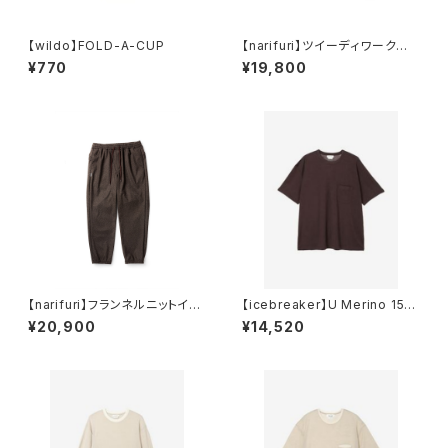
【wildo】FOLD-A-CUP
【narifuri】ツイーディワークベ
スト
¥770
¥19,800
【narifuri】フランネルニットイー
【icebreaker】U Merino 150
ジージョガーズ
SS Pocket Tee
¥20,900
¥14,520