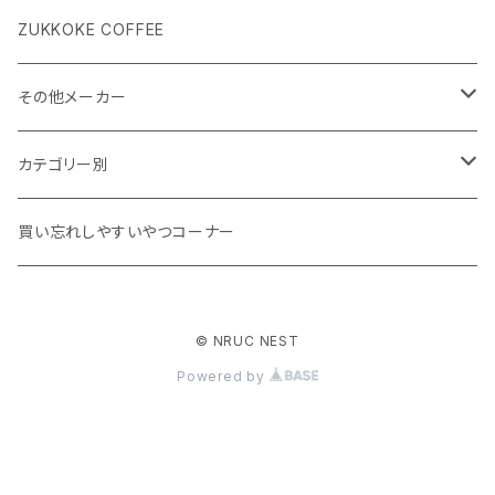
ZUKKOKE COFFEE
その他メーカー
ACLIMA
カテゴリー別
atelierBluebottle
Unisex ウェア
買い忘れしやすいやつコーナー
AXESQUIN
Women's ウェア
© NRUC NEST
BIG AGNES
キャップ、グローブ
Powered by
BLUE ICE
シューズ、サンダル、ソックス