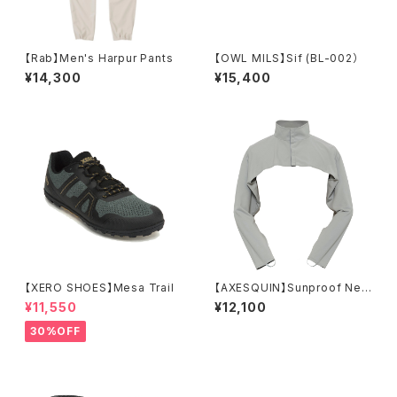
【Rab】Men's Harpur Pants
【OWL MILS】Sif (BL-002）
¥14,300
¥15,400
【XERO SHOES】Mesa Trail
【AXESQUIN】Sunproof Nec
k & Arm Shade
¥11,550
¥12,100
30%OFF