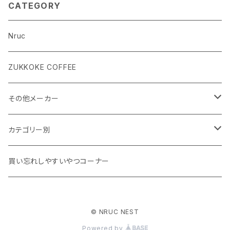
CATEGORY
Nruc
ZUKKOKE COFFEE
その他メーカー
ACLIMA
カテゴリー別
atelierBluebottle
Unisex ウェア
買い忘れしやすいやつコーナー
AXESQUIN
Women's ウェア
© NRUC NEST
BIG AGNES
キャップ、グローブ
Powered by