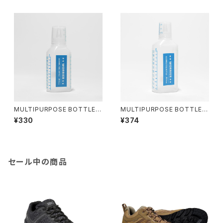
MULTIPURPOSE BOTTLE 1
MULTIPURPOSE BOTTLE 2
00ml
00ml
¥330
¥374
セール中の商品