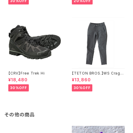
30%OFF
20%OFF
【CRV】Free Trek Hi
【TETON BROS.】WS Crag P
ant
¥18,480
¥13,860
30%OFF
30%OFF
その他の商品