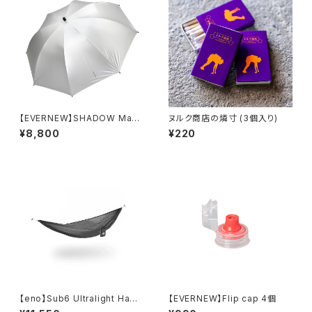
【EVERNEW】SHADOW Mast
ヌルク商店の燐寸 (3個入り)
er 70
¥8,800
¥220
【eno】Sub6 Ultralight Ham
【EVERNEW】Flip cap 4個
mock