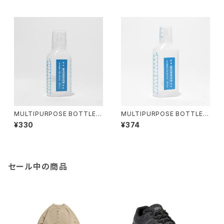
MULTIPURPOSE BOTTLE 1
MULTIPURPOSE BOTTLE 2
00ml
00ml
¥330
¥374
セール中の商品