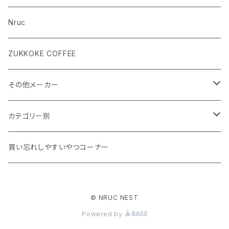
Nruc
ZUKKOKE COFFEE
その他メーカー
ACLIMA
カテゴリー別
atelierBluebottle
Unisex ウェア
買い忘れしやすいやつコーナー
AXESQUIN
Women's ウェア
© NRUC NEST
BIG AGNES
キャップ、グローブ
Powered by