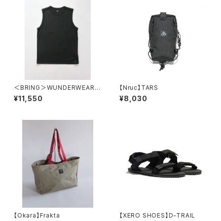
＜BRING＞WUNDERWEAR S
【Nruc】TARS
leeveless
¥11,550
¥8,030
【Okara】Frakta
【XERO SHOES】D-TRAIL