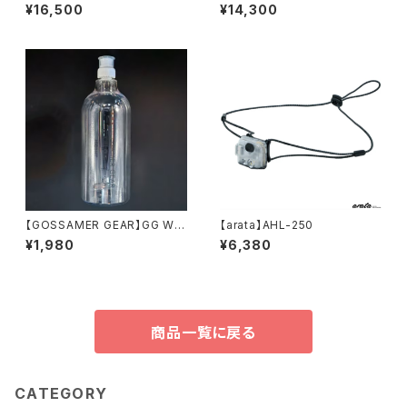
¥16,500
¥14,300
【GOSSAMER GEAR】GG Wat
【arata】AHL-250
er Bottle 1000
¥1,980
¥6,380
商品一覧に戻る
CATEGORY