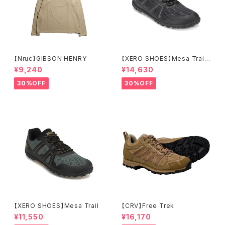
【Nruc】GIBSON HENRY
【XERO SHOES】Mesa Trail
WP (ブラック)
¥9,240
¥14,630
30%OFF
30%OFF
【XERO SHOES】Mesa Trail
【CRV】Free Trek
¥11,550
¥16,170