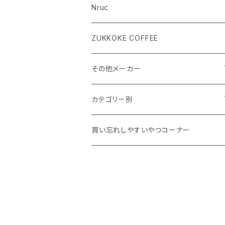
Nruc
ZUKKOKE COFFEE
その他メーカー
ACLIMA
カテゴリー別
atelierBluebottle
Unisex ウェア
買い忘れしやすいやつコーナー
AXESQUIN
Women's ウェア
BIG AGNES
キャップ、グローブ
BLUE ICE
シューズ、サンダル、ソックス