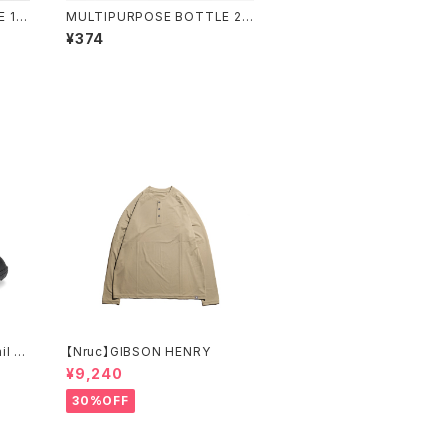
 10
MULTIPURPOSE BOTTLE 20
0ml
¥374
il W
【Nruc】GIBSON HENRY
¥9,240
30%OFF