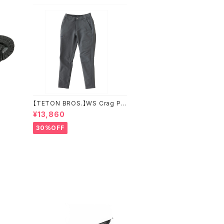
【TETON BROS.】WS Crag Pa
nt
¥13,860
30%OFF