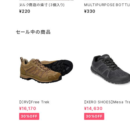
ヌルク商店の燐寸 (3個入り)
MULTIPURPOSE BOTTLE
0ml
¥220
¥330
セール中の商品
【CRV】Free Trek
【XERO SHOES】Mesa Tra
P (ブラック)
¥16,170
¥14,630
30%OFF
30%OFF