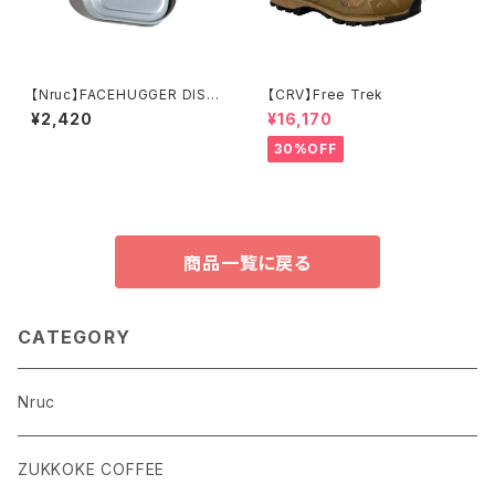
【Nruc】FACEHUGGER DISH /
【CRV】Free Trek
Silver
¥2,420
¥16,170
30%OFF
商品一覧に戻る
CATEGORY
Nruc
ZUKKOKE COFFEE