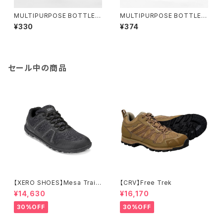
MULTIPURPOSE BOTTLE 1
MULTIPURPOSE BOTTLE 2
00ml
00ml
¥330
¥374
セール中の商品
【XERO SHOES】Mesa Trail
【CRV】Free Trek
WP (ブラック)
¥14,630
¥16,170
30%OFF
30%OFF