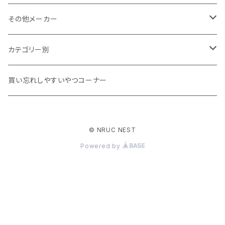
その他メーカー
ACLIMA
カテゴリー別
atelierBluebottle
Unisex ウェア
買い忘れしやすいやつコーナー
AXESQUIN
Women's ウェア
© NRUC NEST
BIG AGNES
キャップ、グローブ
Powered by
BLUE ICE
シューズ、サンダル、ソックス
BRING
バックパック