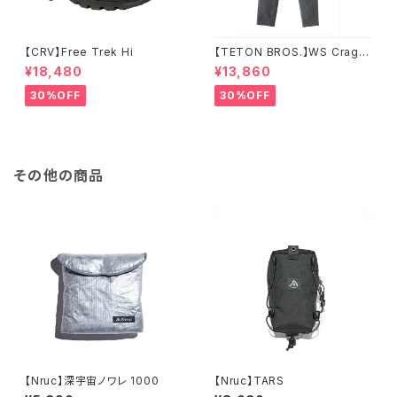
【CRV】Free Trek Hi
【TETON BROS.】WS Crag P
ant
¥18,480
¥13,860
30%OFF
30%OFF
その他の商品
【Nruc】深宇宙ノワレ 1000
【Nruc】TARS