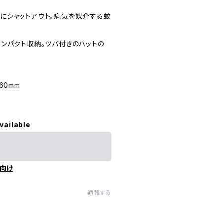
にシャットアウト。病気を媒介する蚊
ンパクト収納。ツバ付きのハットの
60mm
vailable
向け
通報する