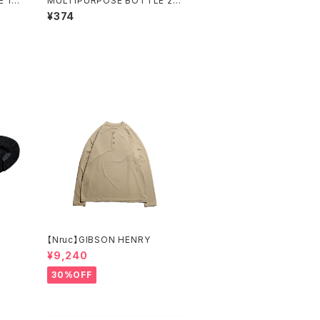
 10
MULTIPURPOSE BOTTLE 20
0ml
¥374
【Nruc】GIBSON HENRY
¥9,240
30%OFF