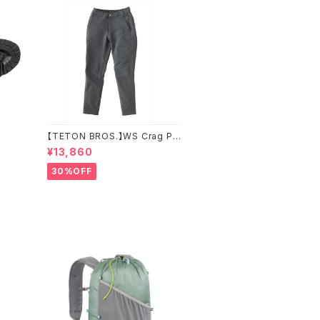
【TETON BROS.】WS Crag Pa
nt
¥13,860
30%OFF