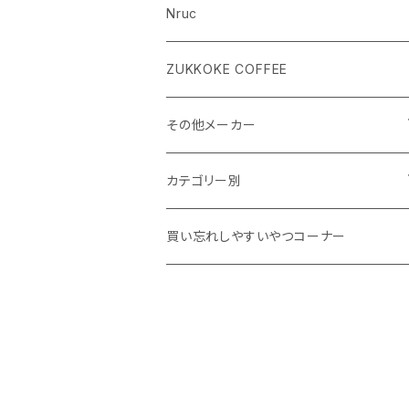
Nruc
ZUKKOKE COFFEE
その他メーカー
ACLIMA
カテゴリー別
atelierBluebottle
Unisex ウェア
買い忘れしやすいやつコーナー
AXESQUIN
Women's ウェア
BIG AGNES
キャップ、グローブ
BLUE ICE
シューズ、サンダル、ソックス