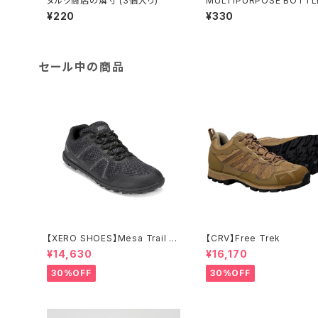
ヌルク商店の燐寸 (3個入り)
MULTIPURPOSE BOTTLE
0ml
¥220
¥330
セール中の商品
【XERO SHOES】Mesa Trail W
【CRV】Free Trek
P (ブラック)
¥14,630
¥16,170
30%OFF
30%OFF