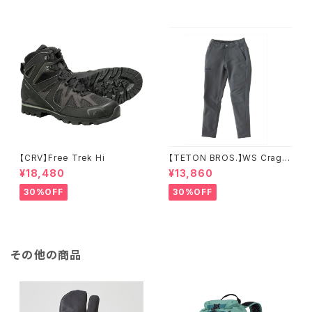
【CRV】Free Trek Hi
【TETON BROS.】WS Crag P
ant
¥18,480
¥13,860
30%OFF
30%OFF
その他の商品