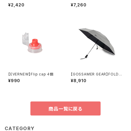
YAKAN Gold
¥2,420
¥7,260
【EVERNEW】Flip cap 4個
【GOSSAMER GEAR】FOLDIN
G UMBRELLA3.0
¥990
¥8,910
商品一覧に戻る
CATEGORY