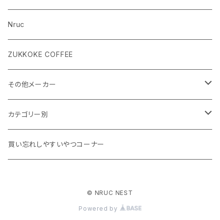
Nruc
ZUKKOKE COFFEE
その他メーカー
ACLIMA
カテゴリー別
atelierBluebottle
Unisex ウェア
買い忘れしやすいやつコーナー
AXESQUIN
Women's ウェア
© NRUC NEST
BIG AGNES
キャップ、グローブ
Powered by