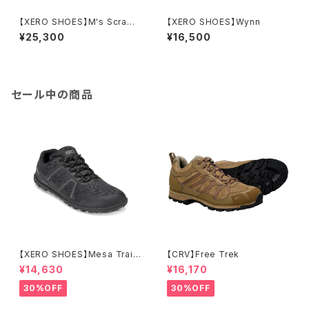
【XERO SHOES】M's Scramb
【XERO SHOES】Wynn
ler Low EV
¥25,300
¥16,500
セール中の商品
【XERO SHOES】Mesa Trail
【CRV】Free Trek
WP (ブラック)
¥14,630
¥16,170
30%OFF
30%OFF