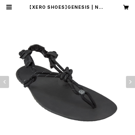
【XERO SHOES】GENESIS | NRU
C NEST