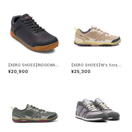
【XERO SHOES】RIDGEWAY
【XERO SHOES】W's Scramb
MESH LOW (W's)
ler Low EV
¥20,900
¥25,300