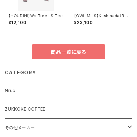
【HOUDINI】Ws Tree LS Tee
【OWL MILS】Kushinada（RD
-005）
¥12,100
¥23,100
商品一覧に戻る
CATEGORY
Nruc
ZUKKOKE COFFEE
その他メーカー