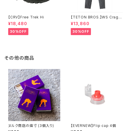
【CRV】Free Trek Hi
【TETON BROS.】WS Crag P
ant
¥18,480
¥13,860
30%OFF
30%OFF
その他の商品
ヌルク商店の燐寸 (3個入り)
【EVERNEW】Flip cap 4個