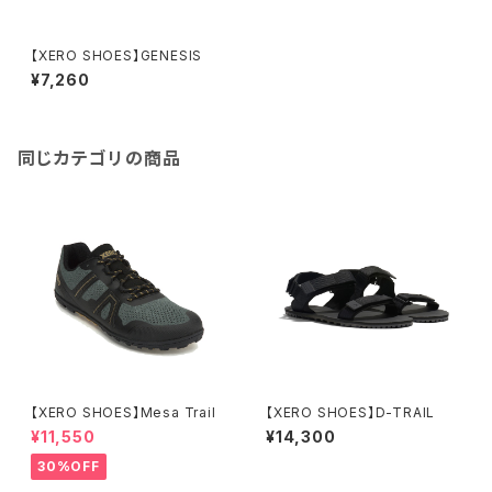
【XERO SHOES】GENESIS
¥7,260
同じカテゴリの商品
【XERO SHOES】Mesa Trail
【XERO SHOES】D-TRAIL
¥11,550
¥14,300
30%OFF