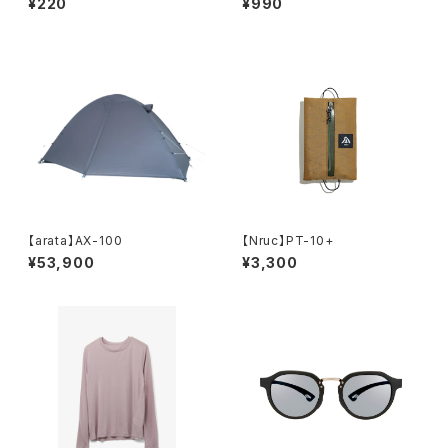
¥220
¥990
【arata】AX-100
【Nruc】PT-10+
¥53,900
¥3,300