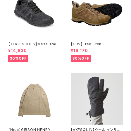
【XERO SHOES】Mesa Trail
【CRV】Free Trek
WP (ブラック)
¥14,630
¥16,170
30%OFF
30%OFF
【Nruc】GIBSON HENRY
【AXESQUIN】ウール インサレ