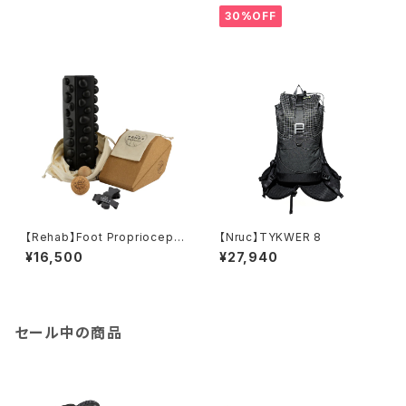
30%OFF
【Rehab】Foot Propriocepti
【Nruc】TYKWER 8
on Kit
¥16,500
¥27,940
セール中の商品