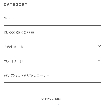
CATEGORY
Nruc
ZUKKOKE COFFEE
その他メーカー
ACLIMA
カテゴリー別
atelierBluebottle
Unisex ウェア
買い忘れしやすいやつコーナー
AXESQUIN
Women's ウェア
© NRUC NEST
BIG AGNES
キャップ、グローブ