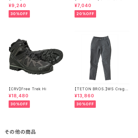
ーション トリガー ミトン
¥9,240
¥7,040
30%OFF
20%OFF
【CRV】Free Trek Hi
【TETON BROS.】WS Crag P
ant
¥18,480
¥13,860
30%OFF
30%OFF
その他の商品