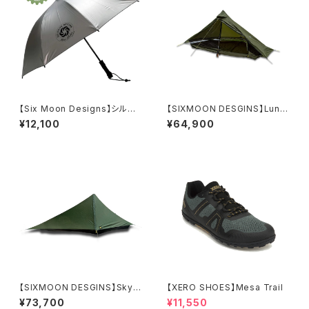
【Six Moon Designs】シルバ
【SIXMOON DESGINS】Lunar
ーシャドウ カーボン
Solo
¥12,100
¥64,900
【SIXMOON DESGINS】Skys
【XERO SHOES】Mesa Trail
cape Trekker
¥73,700
¥11,550