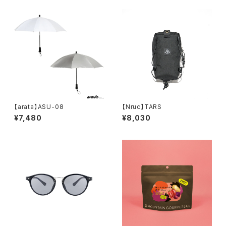
【arata】ASU-08
【Nruc】TARS
¥7,480
¥8,030