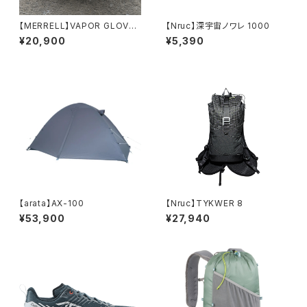
【MERRELL】VAPOR GLOVE
【Nruc】深宇宙ノワレ 1000
7 LTR (women's)
¥20,900
¥5,390
【arata】AX-100
【Nruc】TYKWER 8
¥53,900
¥27,940