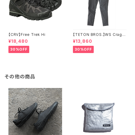
【CRV】Free Trek Hi
【TETON BROS.】WS Crag P
ant
¥18,480
¥13,860
30%OFF
30%OFF
その他の商品