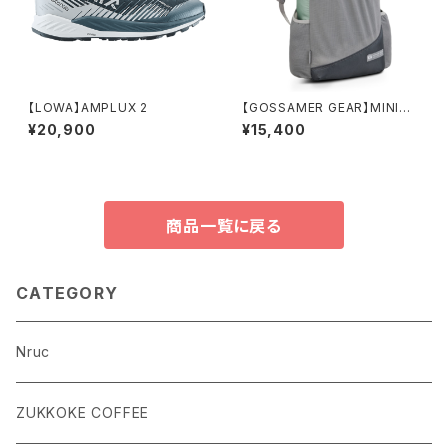
【LOWA】AMPLUX 2
【GOSSAMER GEAR】MINIMA
LIST 19
¥20,900
¥15,400
商品一覧に戻る
CATEGORY
Nruc
ZUKKOKE COFFEE