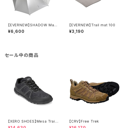
【EVERNEW】SHADOW Mast
【EVERNEW】Trail mat 100
er 60
¥6,600
¥3,190
セール中の商品
【XERO SHOES】Mesa Trail
【CRV】Free Trek
WP (ブラック)
¥14,630
¥16,170