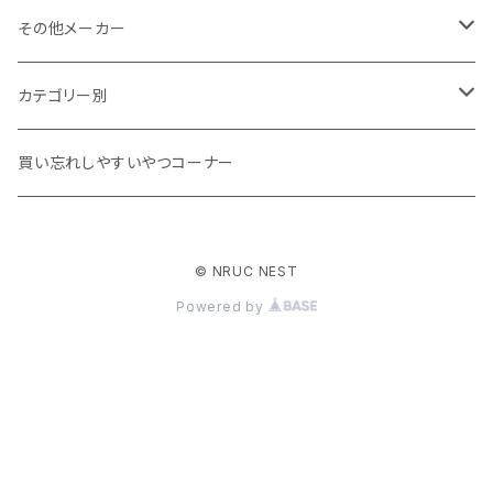
その他メーカー
ACLIMA
カテゴリー別
atelierBluebottle
Unisex ウェア
買い忘れしやすいやつコーナー
AXESQUIN
Women's ウェア
© NRUC NEST
BIG AGNES
キャップ、グローブ
Powered by
BLUE ICE
シューズ、サンダル、ソックス
BRING
バックパック