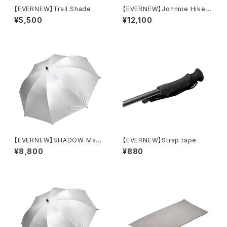
【EVERNEW】Trail Shade
【EVERNEW】Johnnie Hiker /
single
¥5,500
¥12,100
【EVERNEW】SHADOW Mast
【EVERNEW】Strap tape
er 70
¥8,800
¥880