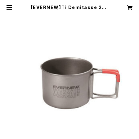
【EVERNEW】Ti Demitasse 220
FH | NRUC NEST