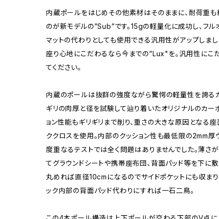
内蔵ポールをはじめその他素材はそのままに、耐荷重も
のが新モデルの”Sub”です。15gの軽量化に成功し、フ
マットの代わりとしても使用できる汎用性がアップしまし
​座り心地にこだわるなら今までの”Lux"を。汎用性にこ
てください。
内蔵のポールは抜群の強度ながら驚愕の軽量性を誇る
ギリの肉厚と径を試験して辿り着いたオリジナルのカーボ
ョン性能もギリギリまで削り、重さの大きな原因となる座
ククロスを使用。内部のクッション性も最低限の2mm厚
度重なるテストでは全く問題はありませんでした。薄さ
てグラウンドシートや携帯座布団、背面パッド等を下に敷
丸めれば直径10cmになるのでサイドポケットにも収まり
ック内部の背面パッド代わりにすれば一石二鳥。
この4本ポール構造は上下ポールが交わる下部のV点に