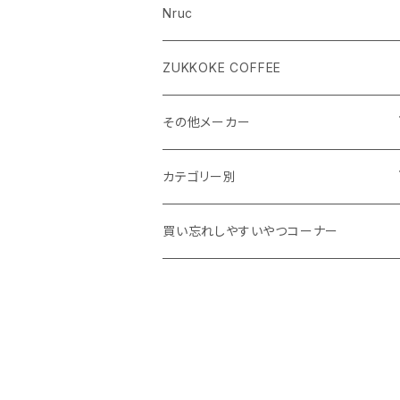
Nruc
ZUKKOKE COFFEE
その他メーカー
ACLIMA
カテゴリー別
atelierBluebottle
Unisex ウェア
買い忘れしやすいやつコーナー
AXESQUIN
Women's ウェア
BIG AGNES
キャップ、グローブ
BLUE ICE
シューズ、サンダル、ソックス