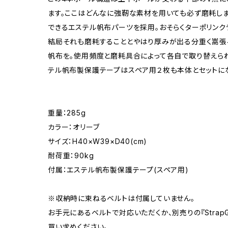
ます。ここはどんなに強靭な素材を用いても必ず磨耗しま
できるエステル帆布パーツを採用。おそらくターポリンク
結局それも磨耗することとやはり厚みが出る分重く嵩張
帆布を。使用頻度と磨耗具合によって各自で取り替えられ
テル帆布製保護テープはスペア用２枚も本体とセットに
重量：285g
カラー：オリーブ
サイズ：H40×W39×D40(cm)
耐荷重：90kg
付属：エステル帆布製保護テープ(スペア用)
※収納時に束ねるベルトは付属していません。
お手元にあるベルトで対応いただくか、別売りの『StrapG
買い求めください。