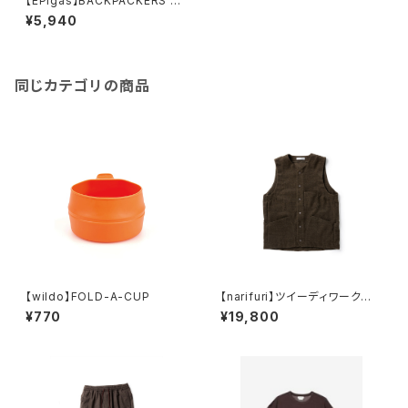
【EPIgas】BACKPACKERS C
OOKER S
¥5,940
同じカテゴリの商品
【wildo】FOLD-A-CUP
【narifuri】ツイーディワークベ
スト
¥770
¥19,800