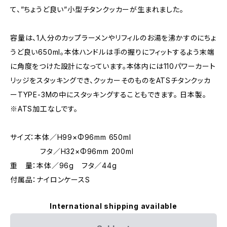
て、”ちょうど良い”小型チタンクッカーが生まれました。
容量は、1人分のカップラーメンやリフィルのお湯を沸かすのにちょ
うど良い650ml。本体ハンドルは手の握りにフィットするよう末端
に角度をつけた設計になっています。本体内には110パワーカート
リッジをスタッキングでき、クッカーそのものをATSチタンクッカ
ーTYPE-3Mの中にスタッキングすることもできます。 日本製。
※ATS加工なしです。
サイズ：本体／H99×Φ96mm 650ml
フタ／H32×Φ96mm 200ml
重 量：本体／96g フタ／44g
付属品：ナイロンケースS
International shipping available