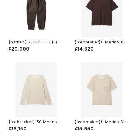
【narifuri】フランネルニットイー
【icebreaker】U Merino 150
ジージョガーズ
SS Pocket Tee
¥20,900
¥14,520
【icebreaker】150 Merino St
【icebreaker】U Merino Stri
ripe LS Tee
pe 150 SS Tee
¥18,150
¥15,950