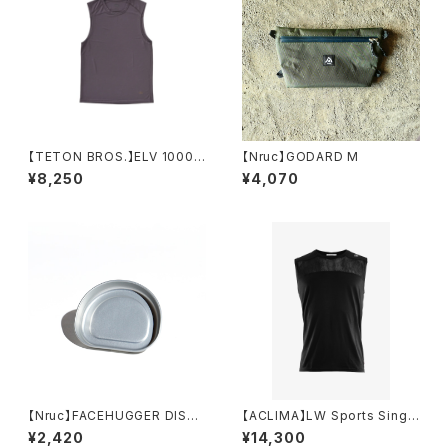
【TETON BROS.】ELV 1000
【Nruc】GODARD M
Non Sleeve
¥8,250
¥4,070
【Nruc】FACEHUGGER DISH /
【ACLIMA】LW Sports Singl
Silver
et (メンズ)
¥2,420
¥14,300