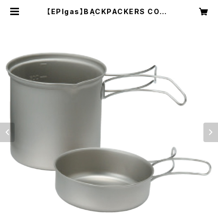
【EPIgas】BACKPACKERS COOK
ER S | NRUC NEST