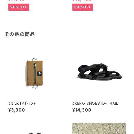
20%OFF
30%OFF
その他の商品
【Nruc】PT-10+
【XERO SHOES】D-TRAIL
¥3,300
¥14,300