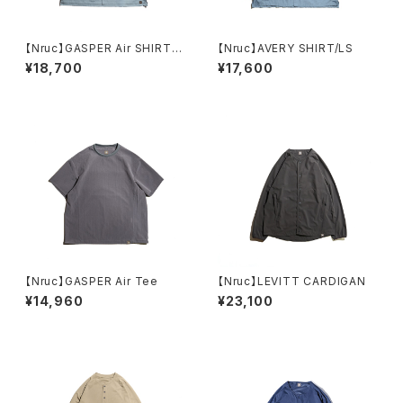
【Nruc】GASPER Air SHIRT/L
【Nruc】AVERY SHIRT/LS
S
¥18,700
¥17,600
【Nruc】GASPER Air Tee
【Nruc】LEVITT CARDIGAN
¥14,960
¥23,100