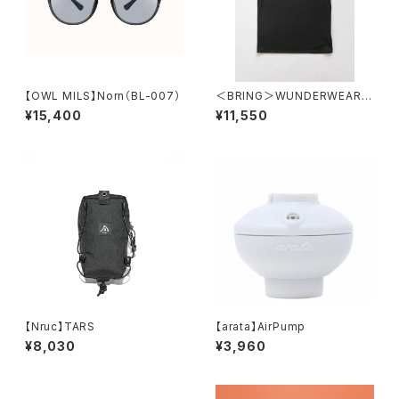
【OWL MILS】Norn（BL-007）
＜BRING＞WUNDERWEAR S
leeveless
¥15,400
¥11,550
【Nruc】TARS
【arata】AirPump
¥8,030
¥3,960