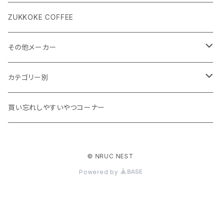
ZUKKOKE COFFEE
その他メーカー
ACLIMA
カテゴリー別
atelierBluebottle
Unisex ウェア
買い忘れしやすいやつコーナー
AXESQUIN
Women's ウェア
© NRUC NEST
BIG AGNES
キャップ、グローブ
Powered by
BLUE ICE
シューズ、サンダル、ソックス