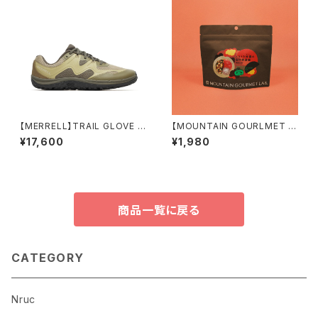
【MERRELL】TRAIL GLOVE 8
【MOUNTAIN GOURLMET L
(men's)
AB.】トマトと炸醤の合体麻婆
¥17,600
¥1,980
（厚揚げ入り）（27年4月）
商品一覧に戻る
CATEGORY
Nruc