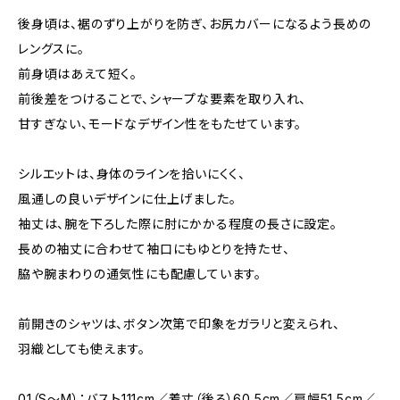
後身頃は、裾のずり上がりを防ぎ、お尻カバーになるよう長めの
レングスに。
前身頃はあえて短く。
前後差をつけることで、シャープな要素を取り入れ、
甘すぎない、モードなデザイン性をもたせています。
シルエットは、身体のラインを拾いにくく、
風通しの良いデザインに仕上げました。
袖丈は、腕を下ろした際に肘にかかる程度の長さに設定。
長めの袖丈に合わせて袖口にもゆとりを持たせ、
脇や腕まわりの通気性にも配慮しています。
前開きのシャツは、ボタン次第で印象をガラリと変えられ、
羽織としても使えます。
01（S〜M）：バスト111cm／着丈（後ろ）60.5cm／肩幅51.5cm／