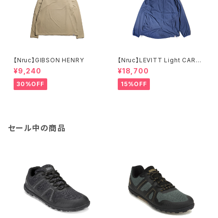
【Nruc】GIBSON HENRY
【Nruc】LEVITT Light CARDI
GAN
¥9,240
¥18,700
30%OFF
15%OFF
セール中の商品