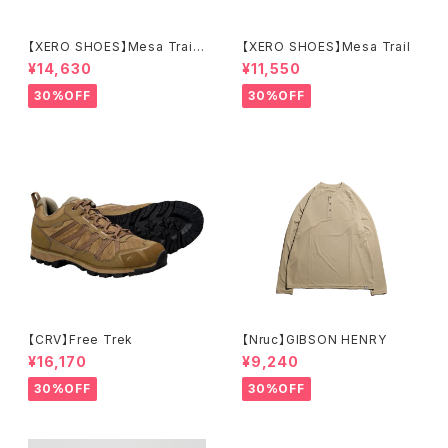
【XERO SHOES】Mesa Trail
【XERO SHOES】Mesa Trail
WP (ブラック)
¥14,630
¥11,550
30%OFF
30%OFF
【CRV】Free Trek
【Nruc】GIBSON HENRY
¥16,170
¥9,240
30%OFF
30%OFF