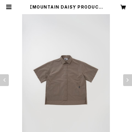
【MOUNTAIN DAISY PRODUCT
S】Hau Hike Shirt | NRUC NES
T