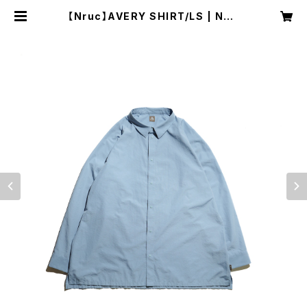
【Nruc】AVERY SHIRT/LS | NRU
C NEST