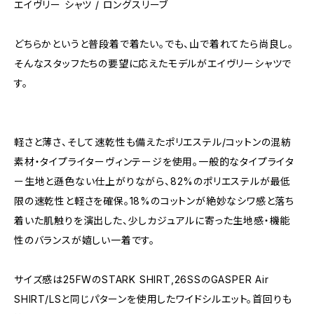
エイヴリー シャツ / ロングスリーブ
どちらかというと普段着で着たい。でも、山で着れてたら尚良し。
そんなスタッフたちの要望に応えたモデルがエイヴリーシャツで
す。
軽さと薄さ、そして速乾性も備えたポリエステル/コットンの混紡
素材・タイプライターヴィンテージを使用。一般的なタイプライタ
ー生地と遜色ない仕上がりながら、​82%のポリエステルが最低
限の速乾性と軽さを確保。18%のコットンが絶妙なシワ感と落ち
着いた肌触りを演出した、少しカジュアルに寄った生地感・機能
性のバランスが嬉しい一着です。
サイズ感は25FWのSTARK SHIRT,26SSのGASPER Air
SHIRT/LSと同じパターンを使用したワイドシルエット。首回りも