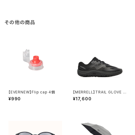
その他の商品
【EVERNEW】Flip cap 4個
【MERRELL】TRAIL GLOVE 8
(women's)
¥990
¥17,600