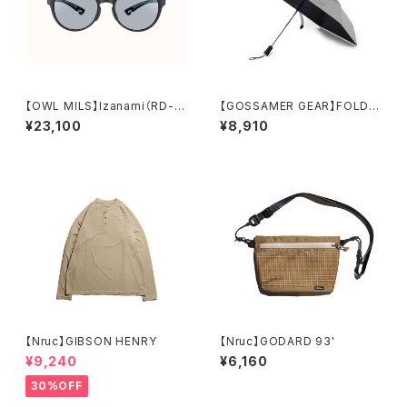
【OWL MILS】Izanami（RD-0
【GOSSAMER GEAR】FOLDIN
02）
G UMBRELLA3.0
¥23,100
¥8,910
【Nruc】GIBSON HENRY
【Nruc】GODARD 93'
¥9,240
¥6,160
30%OFF