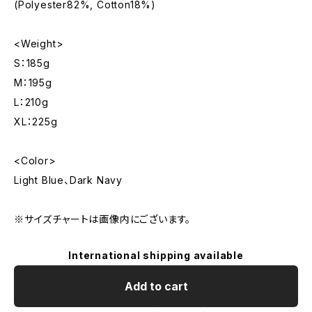
(Polyester82%, Cotton18%)
<Weight>
S：185g
M：195g
L：210g
XL：225g​
<Color>
Light Blue、Dark Navy
※サイズチャートは画像内にございます。
International shipping available
Add to cart