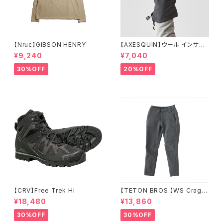
【Nruc】GIBSON HENRY
【AXESQUIN】ウール インサレ
ーション トリガー ミトン
¥9,240
¥7,040
30%OFF
20%OFF
【CRV】Free Trek Hi
【TETON BROS.】WS Crag P
ant
¥18,480
¥13,860
30%OFF
30%OFF