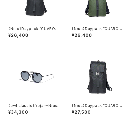
【Nruc】Daypack ”CUARO
【Nruc】Daypack ”CUARON"
N"/ CORDURA Black
/ CORDURA Olive Drab
¥26,400
¥26,400
【owl classic】freja 〜Nruc E
【Nruc】Daypack ”CUARO
dition〜
N"/ X-PAC Black
¥34,300
¥27,500