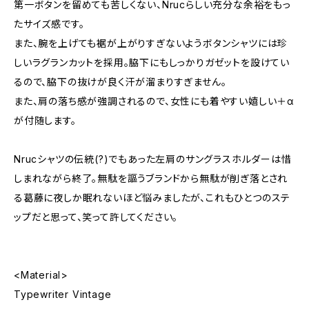
第一ボタンを留めても苦しくない、Nrucらしい充分な余裕をもっ
たサイズ感です。
また、腕を上げても裾が上がりすぎないようボタンシャツには珍
しいラグランカットを採用。脇下にもしっかりガゼットを設けてい
るので、脇下の抜けが良く汗が溜まりすぎません。
また、肩の落ち感が強調されるので、女性にも着やすい嬉しい＋α
が付随します。
Nrucシャツの伝統(?)でもあった左肩のサングラスホルダーは惜
しまれながら終了。無駄を謳うブランドから無駄が削ぎ落とされ
る葛藤に夜しか眠れないほど悩みましたが、これもひとつのステ
ップだと思って、笑って許してください。
<Material>
Typewriter Vintage