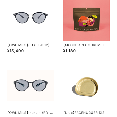
【OWL MILS】Sif (BL-002）
【MOUNTAIN GOURLMET L
AB.】梅しそとトマトのポテトピュ
¥15,400
¥1,180
レ（27年3月）
【OWL MILS】Izanami（RD-0
【Nruc】FACEHUGGER DISH /
02）
YAKAN Gold