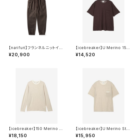
【narifuri】フランネルニットイー
【icebreaker】U Merino 150
ジージョガーズ
SS Pocket Tee
¥20,900
¥14,520
【icebreaker】150 Merino St
【icebreaker】U Merino Stri
ripe LS Tee
pe 150 SS Tee
¥18,150
¥15,950