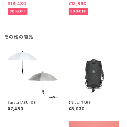
ant
¥18,480
¥13,860
30%OFF
30%OFF
その他の商品
【arata】ASU-08
【Nruc】TARS
¥7,480
¥8,030