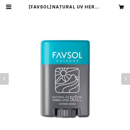
【FAVSOL】NATURAL UV HERBA
L STICK | NRUC NEST