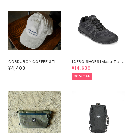
CORDUROY COFFEE STIT
【XERO SHOES】Mesa Trail
CHING CAP
WP (ブラック)
¥4,400
¥14,630
30%OFF