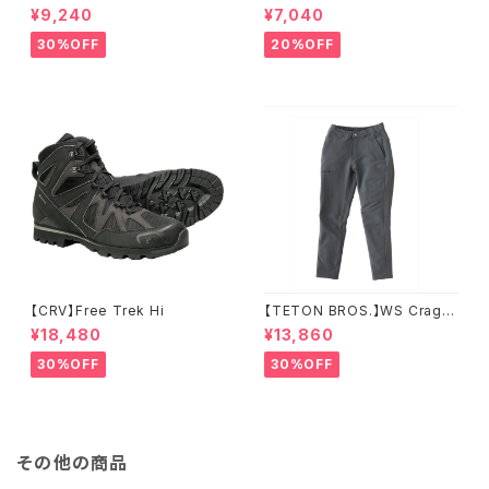
ーション トリガー ミトン
¥9,240
¥7,040
30%OFF
20%OFF
【CRV】Free Trek Hi
【TETON BROS.】WS Crag P
ant
¥18,480
¥13,860
30%OFF
30%OFF
その他の商品