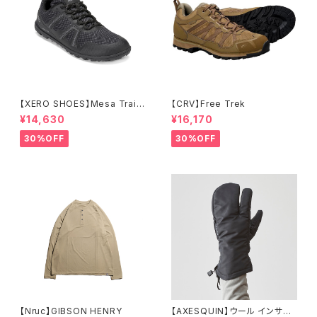
【XERO SHOES】Mesa Trail
【CRV】Free Trek
WP (ブラック)
¥14,630
¥16,170
30%OFF
30%OFF
【Nruc】GIBSON HENRY
【AXESQUIN】ウール インサレ