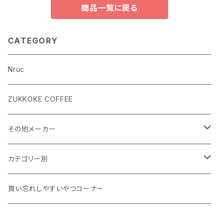
商品一覧に戻る
CATEGORY
Nruc
ZUKKOKE COFFEE
その他メーカー
ACLIMA
カテゴリー別
atelierBluebottle
Unisex ウェア
買い忘れしやすいやつコーナー
AXESQUIN
Women's ウェア