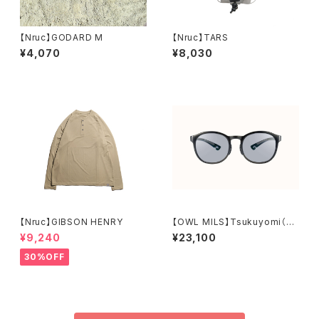
【Nruc】GODARD M
【Nruc】TARS
¥4,070
¥8,030
【Nruc】GIBSON HENRY
【OWL MILS】Tsukuyomi（R
D-003）
¥9,240
¥23,100
30%OFF