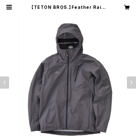
【TETON BROS.】Feather Rain
Jacket | NRUC NEST