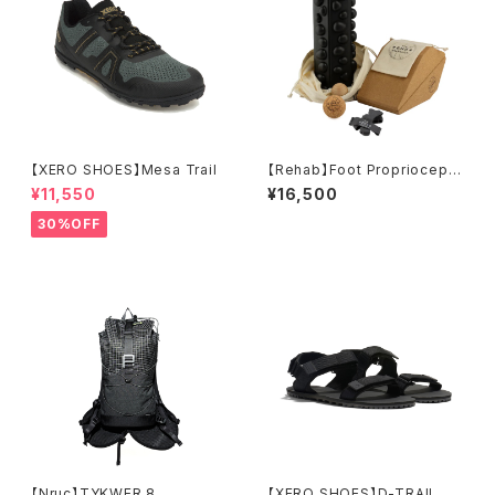
【XERO SHOES】Mesa Trail
【Rehab】Foot Propriocepti
on Kit
¥11,550
¥16,500
30%OFF
【Nruc】TYKWER 8
【XERO SHOES】D-TRAIL