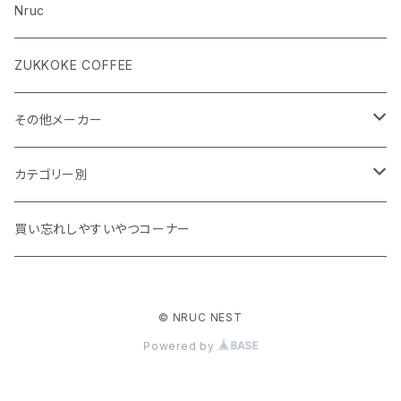
Nruc
ZUKKOKE COFFEE
その他メーカー
ACLIMA
カテゴリー別
atelierBluebottle
Unisex ウェア
買い忘れしやすいやつコーナー
AXESQUIN
Women's ウェア
© NRUC NEST
BIG AGNES
キャップ、グローブ
Powered by
BLUE ICE
シューズ、サンダル、ソックス