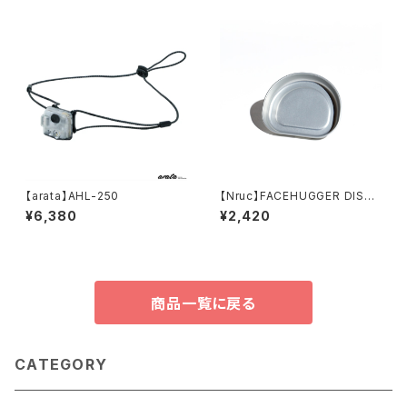
【arata】AHL-250
【Nruc】FACEHUGGER DISH /
Silver
¥6,380
¥2,420
商品一覧に戻る
CATEGORY