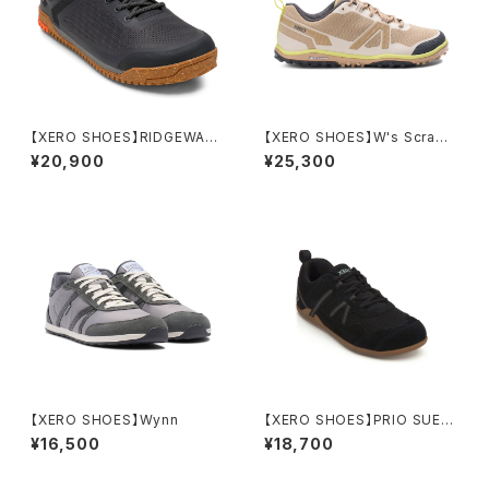
【XERO SHOES】RIDGEWAY
【XERO SHOES】W's Scramb
MESH LOW (W's)
ler Low EV
¥20,900
¥25,300
【XERO SHOES】Wynn
【XERO SHOES】PRIO SUED
E
¥16,500
¥18,700