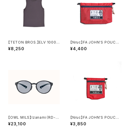
【TETON BROS.】ELV 1000
【Nruc】FA JOHN'S POUCH
Non Sleeve
＜M＞
¥8,250
¥4,400
【OWL MILS】Izanami（RD-0
【Nruc】FA JOHN'S POUCH
02）
＜XS＞
¥23,100
¥3,850