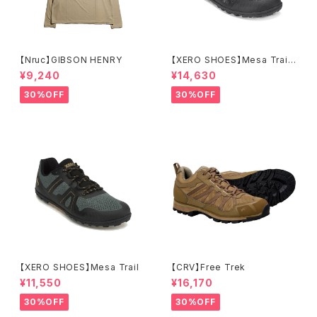
【Nruc】GIBSON HENRY
【XERO SHOES】Mesa Trail
WP (ブラック)
¥9,240
¥14,630
30%OFF
30%OFF
【XERO SHOES】Mesa Trail
【CRV】Free Trek
¥11,550
¥16,170
30%OFF
30%OFF