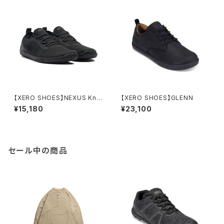
【XERO SHOES】NEXUS Knit
【XERO SHOES】GLENN
t
¥15,180
¥23,100
セール中の商品