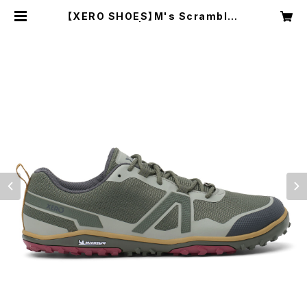
【XERO SHOES】M's Scrambler
Low EV | NRUC NEST