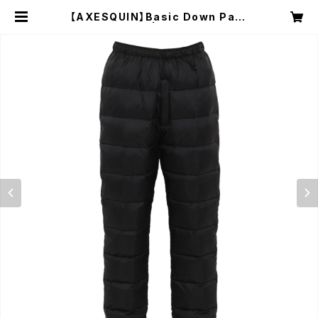
【AXESQUIN】Basic Down Pant
s / ブラック | NRUC NEST