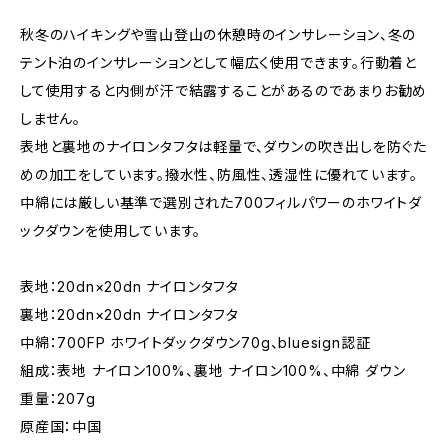
秋冬のハイキングや雪山登山の休憩時のインサレーション、冬の
テント泊のインサレーションとして幅広く使用できます。行動着と
して使用すると内側が汗で結露することがあるのであまりお勧め
しません。
表地と裏地のナイロンタフタは軽量で、ダウンの吹き出しを防ぐた
めの加工をしています。撥水性、防風性、透湿性に優れています。
中綿には厳しい基準で選別された700フィルパワーのホワイトダ
ックダウンを使用しています。
表地：20dn×20dn ナイロンタフタ
裏地：20dn×20dn ナイロンタフタ
中綿：700FP ホワイトダックダウン70g、bluesign認証
組成：表地 ナイロン100%、裏地 ナイロン100%、中綿 ダウン
重量：207g
原産国：中国