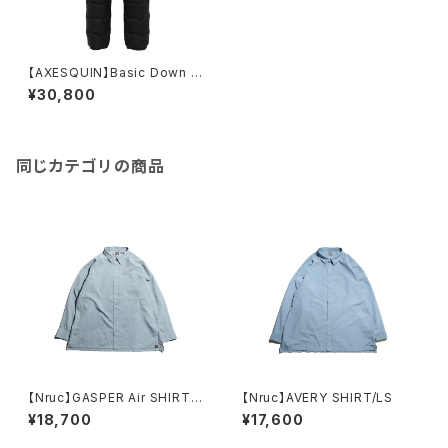
【AXESQUIN】Basic Down P
ants / ブラック
¥30,800
同じカテゴリの商品
【Nruc】GASPER Air SHIRT/L
【Nruc】AVERY SHIRT/LS
S
¥18,700
¥17,600