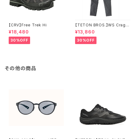
【CRV】Free Trek Hi
【TETON BROS.】WS Crag P
ant
¥18,480
¥13,860
30%OFF
30%OFF
その他の商品