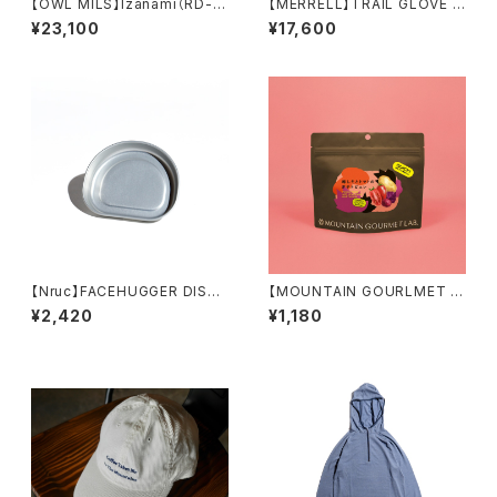
【OWL MILS】Izanami（RD-0
【MERRELL】TRAIL GLOVE 8
02）
(women's)
¥23,100
¥17,600
【Nruc】FACEHUGGER DISH /
【MOUNTAIN GOURLMET L
Silver
AB.】梅しそとトマトのポテトピュ
¥2,420
¥1,180
レ（27年3月）