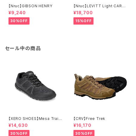
【Nruc】GIBSON HENRY
【Nruc】LEVITT Light CARDI
GAN
¥9,240
¥18,700
30%OFF
15%OFF
セール中の商品
【XERO SHOES】Mesa Trail
【CRV】Free Trek
WP (ブラック)
¥14,630
¥16,170
30%OFF
30%OFF