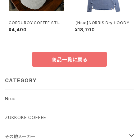
CORDUROY COFFEE STIT
【Nruc】NORRIS Dry HOODY
CHING CAP
¥4,400
¥18,700
商品一覧に戻る
CATEGORY
Nruc
ZUKKOKE COFFEE
その他メーカー