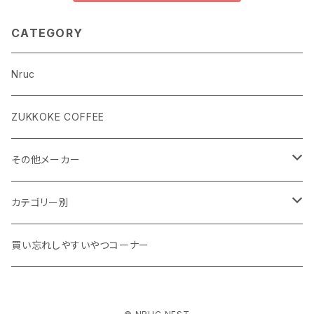
CATEGORY
Nruc
ZUKKOKE COFFEE
その他メーカー
ACLIMA
カテゴリー別
atelierBluebottle
Unisex ウェア
買い忘れしやすいやつコーナー
AXESQUIN
Women's ウェア