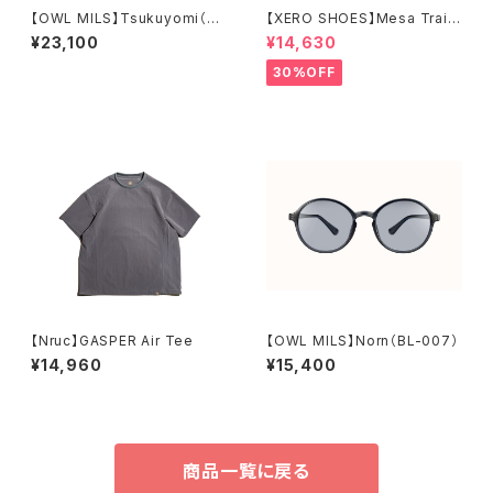
【OWL MILS】Tsukuyomi（R
【XERO SHOES】Mesa Trail
D-003）
WP (ブラック)
¥23,100
¥14,630
30%OFF
【Nruc】GASPER Air Tee
【OWL MILS】Norn（BL-007）
¥14,960
¥15,400
商品一覧に戻る