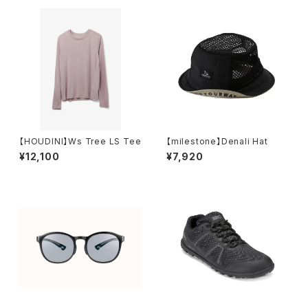
【HOUDINI】Ws Tree LS Tee
【milestone】Denali Hat
¥12,100
¥7,920