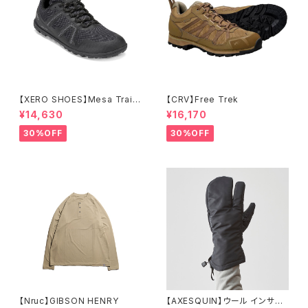
【XERO SHOES】Mesa Trail
【CRV】Free Trek
WP (ブラック)
¥14,630
¥16,170
30%OFF
30%OFF
【Nruc】GIBSON HENRY
【AXESQUIN】ウール インサレ