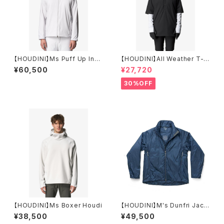
【HOUDINI】Ms Puff Up Insu
【HOUDINI】All Weather T-N
lated Houdi
eck （UNISEX）
¥60,500
¥27,720
30%OFF
【HOUDINI】Ms Boxer Houdi
【HOUDINI】M's Dunfri Jack
et
¥38,500
¥49,500