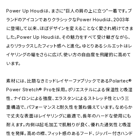
Power Up Houdiは、まさに“巨人の肩の上に立つ”一着です。ブ
ランドのアイコンでありクラシックなPower Houdiは、2003年
に登場して以来、ほぼデザインを変えることなく愛され続けてきま
した。Power Up Houdiは、その魅力をすべて受け継ぎながら、
よりリラックスしたフィット感へと進化。ゆとりあるシルエットはレ
イヤリングの幅をさらに広げ、使い方の自由度を飛躍的に高めて
います。
素材には、比類なきミッドレイヤーファブリックであるPolartec®
Power Stretch® Proを採用。ポリエステルによる保温性と吸湿
性、ナイロンによる強度、エラスタンによるストレッチ性という三
重構造で、パフォーマンスと耐久性を兼ね備えています。なめらか
で丈夫な表面はレイヤリングに最適で、長年のハードな使用にも
耐えます。内側は起毛加工で肌触りが良く、優れた通気性と吸湿
性を発揮。高めの襟、フィット感のあるフード、ジッパー付きハンド