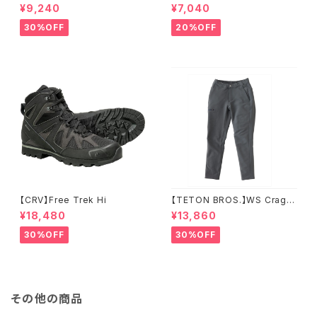
ーション トリガー ミトン
¥9,240
¥7,040
30%OFF
20%OFF
【CRV】Free Trek Hi
【TETON BROS.】WS Crag P
ant
¥18,480
¥13,860
30%OFF
30%OFF
その他の商品