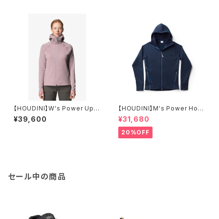
【HOUDINI】W's Power Up H
【HOUDINI】M's Power Hou
oudi
di
¥39,600
¥31,680
20%OFF
セール中の商品