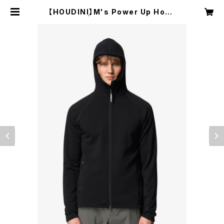
【HOUDINI】M's Power Up Houd
i | NRUC NEST