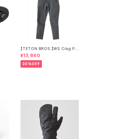
【TETON BROS.】WS Crag Pa
nt
¥13,860
30%OFF