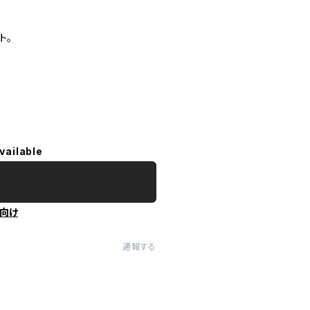
ト。
vailable
向け
通報する