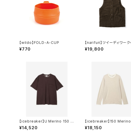
【wildo】FOLD-A-CUP
【narifuri】ツイーディワー
ト
¥770
¥19,800
【icebreaker】U Merino 150 S
【icebreaker】150 Merino 
S Pocket Tee
pe LS Tee
¥14,520
¥18,150