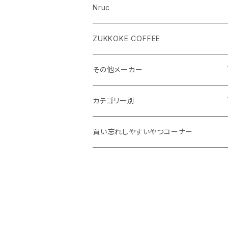
Nruc
ZUKKOKE COFFEE
その他メーカー
ACLIMA
カテゴリー別
atelierBluebottle
Unisex ウェア
買い忘れしやすいやつコーナー
AXESQUIN
Women's ウェア
BIG AGNES
キャップ、グローブ
BLUE ICE
シューズ、サンダル、ソックス