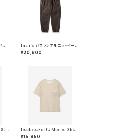
クベス
【narifuri】フランネルニットイージ
ージョガーズ
¥20,900
Stri
【icebreaker】U Merino Strip
e 150 SS Tee
¥15,950