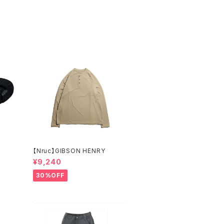
【Nruc】GIBSON HENRY
¥9,240
30%OFF