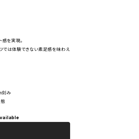
ト感を実現。
ーツでは体験できない素足感を味わえ
cm刻み
状態
vailable