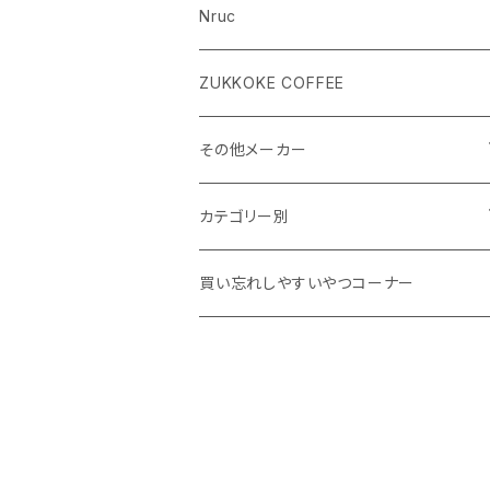
Nruc
ZUKKOKE COFFEE
その他メーカー
ACLIMA
カテゴリー別
atelierBluebottle
Unisex ウェア
買い忘れしやすいやつコーナー
AXESQUIN
Women's ウェア
BIG AGNES
キャップ、グローブ
BLUE ICE
シューズ、サンダル、ソックス