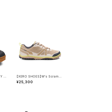
AY M
【XERO SHOES】W's Scrambl
er Low EV
¥25,300