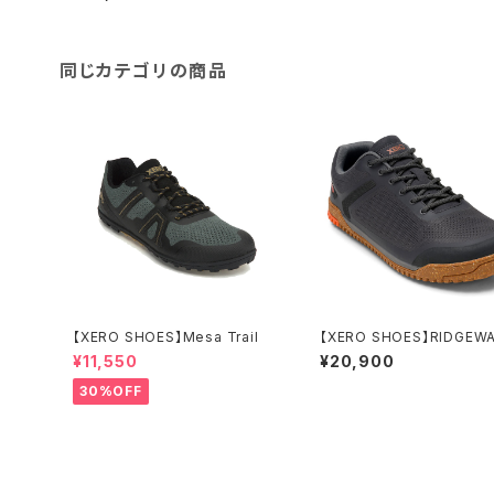
同じカテゴリの商品
【XERO SHOES】Mesa Trail
【XERO SHOES】RIDGEW
ESH LOW (W's)
¥11,550
¥20,900
30%OFF