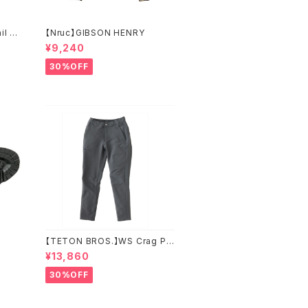
il W
【Nruc】GIBSON HENRY
¥9,240
30%OFF
【TETON BROS.】WS Crag Pa
nt
¥13,860
30%OFF