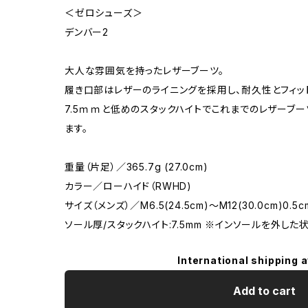
＜ゼロシューズ＞
デンバー2
大人な雰囲気を持ったレザーブーツ。
履き口部はレザーのライニングを採用し、耐久性とフィッ
7.5ｍｍと低めのスタックハイトでこれまでのレザーブ
ます。
重量（片足）／365.7g (27.0cm)
カラー／ローハイド（RWHD)
サイズ（メンズ）／M6.5(24.5cm)〜M12(30.0cm)0.5
ソール厚/スタックハイト:7.5mm ※インソールを外した
International shipping a
Add to cart