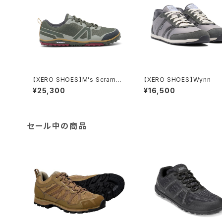
【XERO SHOES】M's Scrambl
【XERO SHOES】Wynn
er Low EV
¥25,300
¥16,500
セール中の商品