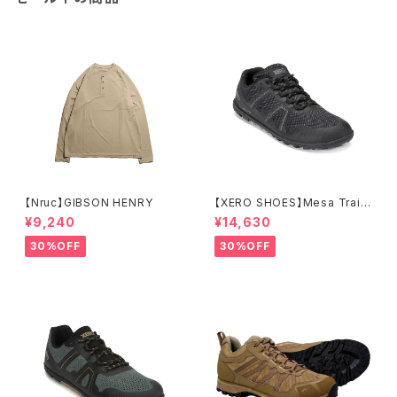
【Nruc】GIBSON HENRY
【XERO SHOES】Mesa Trail
WP (ブラック)
¥9,240
¥14,630
30%OFF
30%OFF