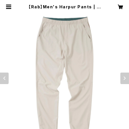
【Rab】Men's Harpur Pants | N
RUC NEST