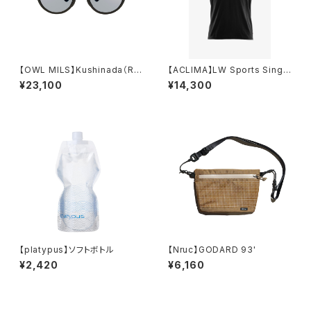
【OWL MILS】Kushinada（RD
【ACLIMA】LW Sports Singl
-005）
et (メンズ)
¥23,100
¥14,300
【platypus】ソフトボトル
【Nruc】GODARD 93'
¥2,420
¥6,160