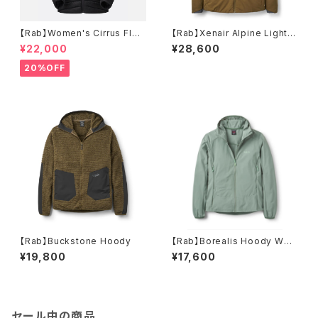
【Rab】Women's Cirrus Flex
【Rab】Xenair Alpine Light J
Hoody
acket
¥22,000
¥28,600
20%OFF
【Rab】Buckstone Hoody
【Rab】Borealis Hoody Wmn
s
¥19,800
¥17,600
セール中の商品