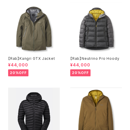
【Rab】Kangri GTX Jacket
【Rab】Neutrino Pro Hoody
¥44,000
¥44,000
20%OFF
20%OFF