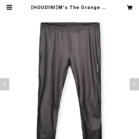
【HOUDINI】M's The Orange Pa
nts | NRUC NEST