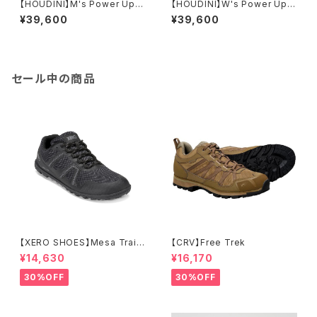
【HOUDINI】M's Power Up H
【HOUDINI】W's Power Up H
oudi
oudi
¥39,600
¥39,600
セール中の商品
【XERO SHOES】Mesa Trail
【CRV】Free Trek
WP (ブラック)
¥14,630
¥16,170
30%OFF
30%OFF