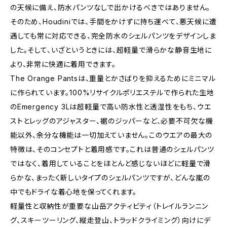
の天候に備え、防水パンツなしで出かけるべきではありません。
そのため、Houdiniでは、手間をかけずに持ち運べて、悪天候に遭
遇しても常に対応できる、完全防水のシェルパンツをデザインしま
した。そして、いざというときには、超軽量で滑らかな静音生地に
より、非常に快適に着用できます。
The Orange Pantsは、重量とかさばりを抑えるためにミニマル
に作られています。100%リサイクルポリエステルで作られた生地
のEmergency 3Lは超軽量で高い防水性と透湿性をもち、ウエ
ストとレッグのアジャスター、裾のジッパーなど、必要不可欠な機
能以外、余分な機能は一切加えていません。このウエアの最大の
特徴は、そのコンセプトと着用感です。これは普通のシェルパンツ
ではなく、着用していることをほとんど感じないほどに軽量で滑
らかな、まったく新しいタイプのシェルパンツですが、どんな嵐の
中でもドライな着心地を保ってくれます。
軽量性と収納性が重要な山岳アクティビティ（トレイルランニン
グ、スキーツーリング、縦走登山、トラッドクライミング）向けにデ