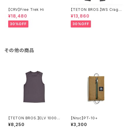
【CRV】Free Trek Hi
【TETON BROS.】WS Crag P
ant
¥18,480
¥13,860
30%OFF
30%OFF
その他の商品
【TETON BROS.】ELV 1000
【Nruc】PT-10+
Non Sleeve
¥8,250
¥3,300