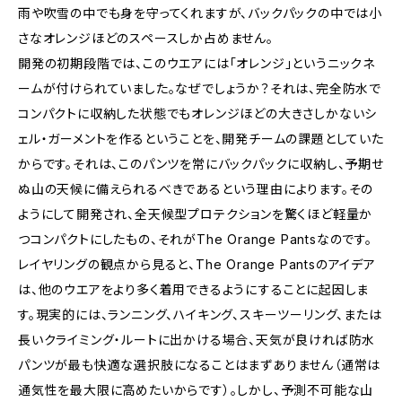
雨や吹雪の中でも身を守ってくれますが、バックパックの中では小
さなオレンジほどのスペースしか占めません。
開発の初期段階では、このウエアには「オレンジ」というニックネ
ームが付けられていました。なぜでしょうか？それは、完全防水で
コンパクトに収納した状態でもオレンジほどの大きさしかないシ
ェル・ガーメントを作るということを、開発チームの課題としていた
からです。それは、このパンツを常にバックパックに収納し、予期せ
ぬ山の天候に備えられるべきであるという理由によります。その
ようにして開発され、全天候型プロテクションを驚くほど軽量か
つコンパクトにしたもの、それがThe Orange Pantsなのです。
レイヤリングの観点から見ると、The Orange Pantsのアイデア
は、他のウエアをより多く着用できるようにすることに起因しま
す。現実的には、ランニング、ハイキング、スキーツーリング、または
長いクライミング・ルートに出かける場合、天気が良ければ防水
パンツが最も快適な選択肢になることはまずありません（通常は
通気性を最大限に高めたいからです）。しかし、予測不可能な山