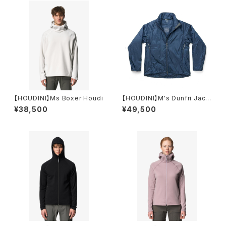
【HOUDINI】Ms Boxer Houdi
【HOUDINI】M's Dunfri Jack
et
¥38,500
¥49,500