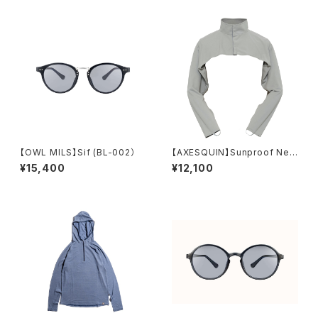
【OWL MILS】Sif (BL-002）
【AXESQUIN】Sunproof Nec
k & Arm Shade
¥15,400
¥12,100