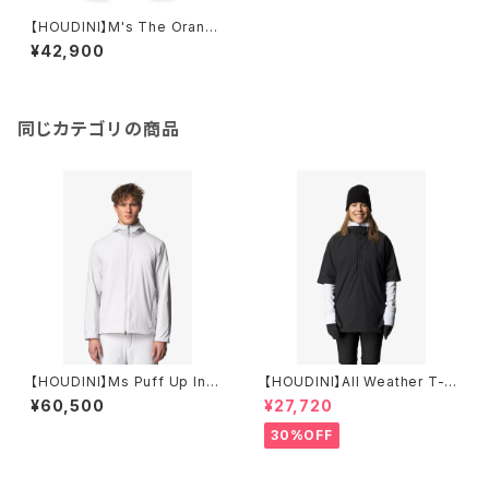
【HOUDINI】M's The Orange
Pants
¥42,900
同じカテゴリの商品
【HOUDINI】Ms Puff Up Insu
【HOUDINI】All Weather T-N
lated Houdi
eck （UNISEX）
¥60,500
¥27,720
30%OFF