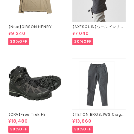
【Nruc】GIBSON HENRY
【AXESQUIN】ウール インサレ
ーション トリガー ミトン
¥9,240
¥7,040
30%OFF
20%OFF
【CRV】Free Trek Hi
【TETON BROS.】WS Crag P
ant
¥18,480
¥13,860
30%OFF
30%OFF