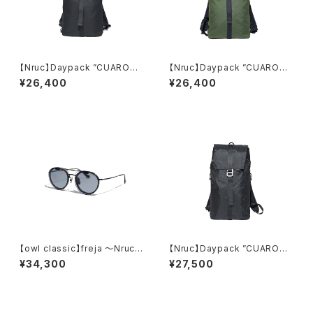
【Nruc】Daypack ”CUARO
【Nruc】Daypack ”CUARON"
N"/ CORDURA Black
/ CORDURA Olive Drab
¥26,400
¥26,400
【owl classic】freja 〜Nruc E
【Nruc】Daypack ”CUARO
dition〜
N"/ X-PAC Black
¥34,300
¥27,500