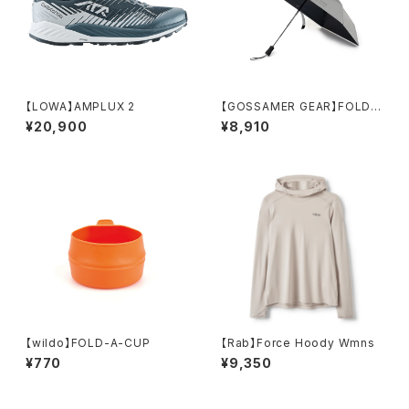
【LOWA】AMPLUX 2
【GOSSAMER GEAR】FOLDIN
G UMBRELLA3.0
¥20,900
¥8,910
【wildo】FOLD-A-CUP
【Rab】Force Hoody Wmns
¥770
¥9,350