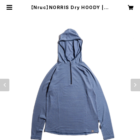
【Nruc】NORRIS Dry HOODY | N
RUC NEST