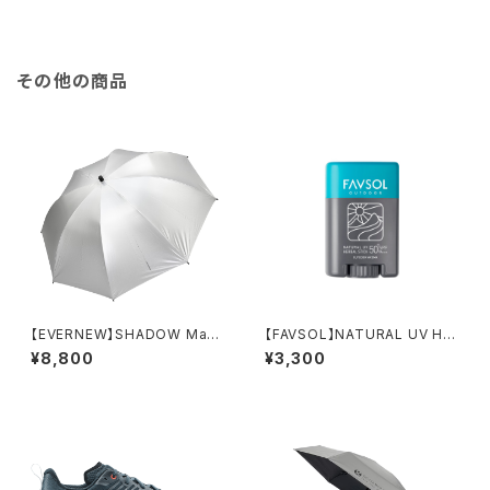
その他の商品
【EVERNEW】SHADOW Mast
【FAVSOL】NATURAL UV HE
er 70
RBAL STICK
¥8,800
¥3,300