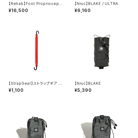
【Rehab】Foot Propriocepti
【Nruc】BLAKE / ULTRA
on Kit
¥16,500
¥6,160
【StrapGear】ストラップギア 8
【Nruc】BLAKE
インチ
¥1,100
¥5,390