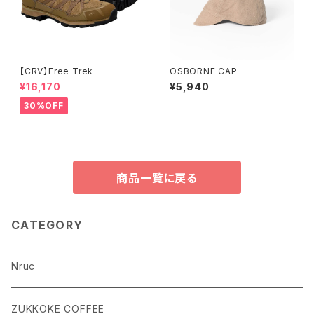
【CRV】Free Trek
OSBORNE CAP
¥16,170
¥5,940
30%OFF
商品一覧に戻る
CATEGORY
Nruc
ZUKKOKE COFFEE