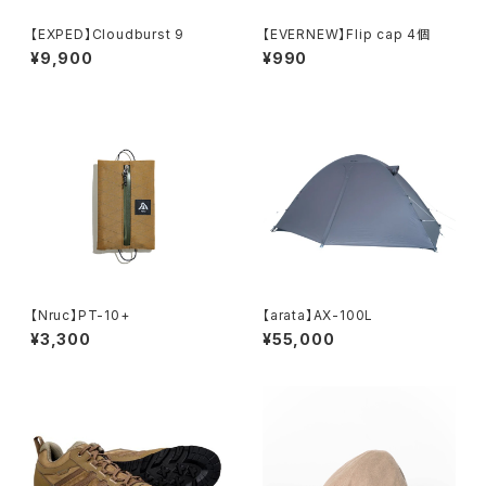
【EXPED】Cloudburst 9
【EVERNEW】Flip cap 4個
¥9,900
¥990
【Nruc】PT-10+
【arata】AX-100L
¥3,300
¥55,000