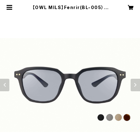
【OWL MILS】Fenrir(BL-005） |
NRUC NEST