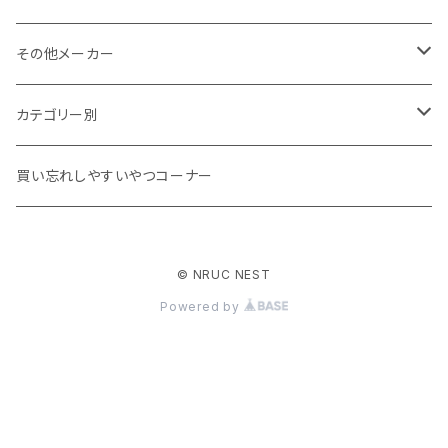
その他メーカー
ACLIMA
カテゴリー別
atelierBluebottle
Unisex ウェア
買い忘れしやすいやつコーナー
AXESQUIN
Women's ウェア
© NRUC NEST
BIG AGNES
キャップ、グローブ
Powered by
BLUE ICE
シューズ、サンダル、ソックス
BRING
バックパック