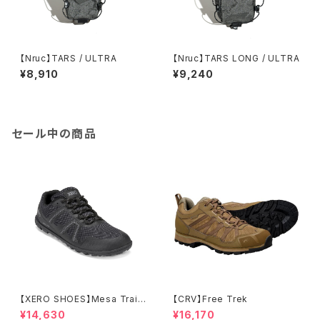
【Nruc】TARS / ULTRA
【Nruc】TARS LONG / ULTRA
¥8,910
¥9,240
セール中の商品
【XERO SHOES】Mesa Trail
【CRV】Free Trek
WP (ブラック)
¥14,630
¥16,170