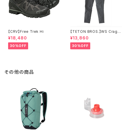
【CRV】Free Trek Hi
【TETON BROS.】WS Crag P
ant
¥18,480
¥13,860
30%OFF
30%OFF
その他の商品