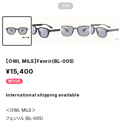
1
/4
【OWL MILS】Fenrir(BL-005）
¥15,400
残り1点
International shipping available
＜OWL MILS＞
フェンリル（BL-005）