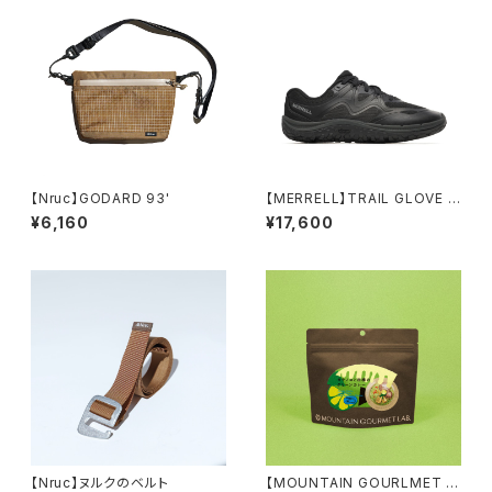
【Nruc】GODARD 93'
【MERRELL】TRAIL GLOVE 8
(women's)
¥6,160
¥17,600
【Nruc】ヌルクのベルト
【MOUNTAIN GOURLMET L