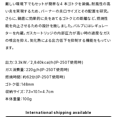
厳しい環境下でもセットが簡単な4 本ゴトクを装備。耐風性の高
い炎を実現するため、バーナーの炎口サイズとその配置を研究。
さらに、鍋底に効果的に炎をあてるゴトクとの距離など、燃焼性
能を向上させるための設計を施しました。バルブにはレギュレー
ターを内蔵。ガスカートリッジの内部圧力が高い時の過度なガス
の噴出を抑え、気化熱による出力低下を抑制する機能をもってい
ます。
出力：3.3kW／2,840kcal/h(IP-250T使用時)
ガス消費量：220g/h(IP-250T使用時)
燃焼時間：約62分(IP-250T使用時)
ゴトク径：148mm
収納サイズ：7.3×10.1×4.7cm
本体重量：100g
International shipping available