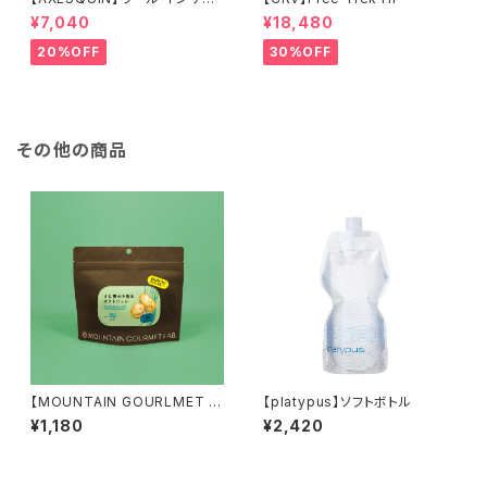
ーション トリガー ミトン
¥7,040
¥18,480
20%OFF
30%OFF
その他の商品
【MOUNTAIN GOURLMET L
【platypus】ソフトボトル
AB.】すじ青のり香るポテトピュ
¥1,180
¥2,420
レ（27年2月）