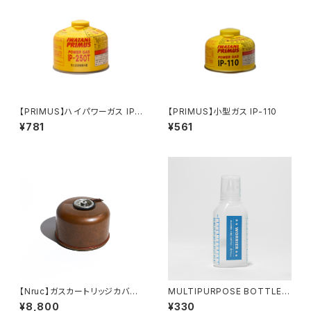
【PRIMUS】ハイパワーガス IP-
【PRIMUS】小型ガス IP-110
250P
¥781
¥561
【Nruc】ガスカートリッジカバー
MULTIPURPOSE BOTTLE 1
〜TSUCHIME〜
00ml
¥8,800
¥330