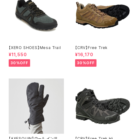
【XERO SHOES】Mesa Trail
【CRV】Free Trek
¥11,550
¥16,170
30%OFF
30%OFF
【AXESQUIN】ウール インサレ
【CRV】Free Trek Hi